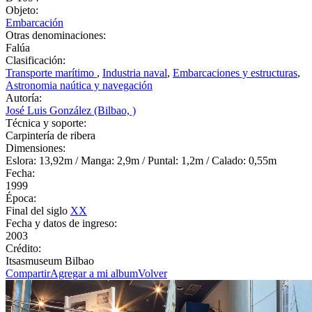
Objeto:
Embarcación
Otras denominaciones:
Falúa
Clasificación:
Transporte marítimo
,
Industria naval
,
Embarcaciones y estructuras
,
Astronomia naútica y navegación
Autoría:
José Luis González (Bilbao, )
Técnica y soporte:
Carpintería de ribera
Dimensiones:
Eslora: 13,92m / Manga: 2,9m / Puntal: 1,2m / Calado: 0,55m
Fecha:
1999
Época:
Final del siglo
XX
Fecha y datos de ingreso:
2003
Crédito:
Itsasmuseum Bilbao
Compartir
Agregar a mi album
Volver