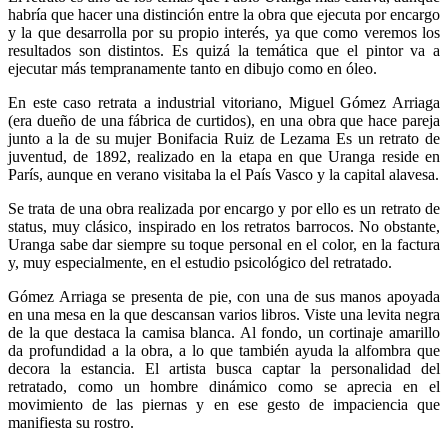
habría que hacer una distinción entre la obra que ejecuta por encargo
y la que desarrolla por su propio interés, ya que como veremos los
resultados son distintos. Es quizá la temática que el pintor va a
ejecutar más tempranamente tanto en dibujo como en óleo.
En este caso retrata a industrial vitoriano, Miguel Gómez Arriaga
(era dueño de una fábrica de curtidos), en una obra que hace pareja
junto a la de su mujer Bonifacia Ruiz de Lezama Es un retrato de
juventud, de 1892, realizado en la etapa en que Uranga reside en
París, aunque en verano visitaba la el País Vasco y la capital alavesa.
Se trata de una obra realizada por encargo y por ello es un retrato de
status, muy clásico, inspirado en los retratos barrocos. No obstante,
Uranga sabe dar siempre su toque personal en el color, en la factura
y, muy especialmente, en el estudio psicológico del retratado.
Gómez Arriaga se presenta de pie, con una de sus manos apoyada
en una mesa en la que descansan varios libros. Viste una levita negra
de la que destaca la camisa blanca. Al fondo, un cortinaje amarillo
da profundidad a la obra, a lo que también ayuda la alfombra que
decora la estancia. El artista busca captar la personalidad del
retratado, como un hombre dinámico como se aprecia en el
movimiento de las piernas y en ese gesto de impaciencia que
manifiesta su rostro.