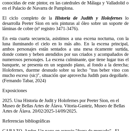
conocidas de este pintor, en las catedrales de Málaga y Valladolid o
en el Palacio de Navarra de Pamplona.
El ciclo completo de la
Historia de Judith y Holofernes
lo
desarrolla Peeter Sion en seis pinturas al óleo sobre un soporte de
láminas de cobre (nº registro 3471-3476).
En esta cuarta secuencia, asistimos a una escena nocturna, con la
luna iluminando el cielo en lo más alto. En la escena principal,
ambos personajes están sentados a una mesa ricamente surtida,
donde comen y beben atendidos por sus criados y acompañados de
numerosos personajes. La escena culminante, que tiene lugar tras el
banquete, se presenta en un segundo plano, al fondo a la derecha;
Holofernes, duerme desnudo sobre su lecho "tras beber vino con
mucho esceso (sic)", situación que aprovecha Judith para degollarle.
(Fernando Tabar, 2024)
Exposiciones
2025. Una Historia de Judit y Holofernes por Peeter Sion, en el
Museo de Bellas Artes de Álava. Vitoria-Gasteiz, Museo de Bellas
Artes de Álava. 20/02/2025-14/09/2025.
Referencias bibliográficas
CARAZO, Ander. Un pago en especie "fuera de mercado" , El