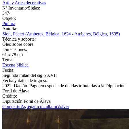
Arte y Artes decorativas
Nº Inventario/Siglas:
3474
Objeto:
Pintura
Autoría:
Sion, Peeter (Amberes, Bélgica, 1624 - Amberes, Bélgica, 1695)
Técnica y soporte:
Óleo sobre cobre
Dimensiones:
61 x 78 cm
Tema:
Escena bíblica
Fecha:
Segunda mitad del siglo XVII
Fecha y datos de ingreso:
2022. Dación. Pago en especie de deudas tributarias a la Diputación
Foral de Álava
Crédito:
Diputación Foral de Álava
Compartir
Agregar a mi album
Volver