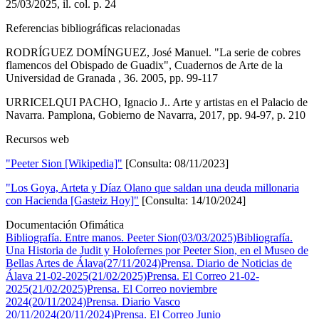
25/03/2025, il. col. p. 24
Referencias bibliográficas relacionadas
RODRÍGUEZ DOMÍNGUEZ, José Manuel. "La serie de cobres
flamencos del Obispado de Guadix", Cuadernos de Arte de la
Universidad de Granada , 36. 2005, pp. 99-117
URRICELQUI PACHO, Ignacio J.. Arte y artistas en el Palacio de
Navarra. Pamplona, Gobierno de Navarra, 2017, pp. 94-97, p. 210
Recursos web
"Peeter Sion [Wikipedia]"
[Consulta: 08/11/2023]
"Los Goya, Arteta y Díaz Olano que saldan una deuda millonaria
con Hacienda [Gasteiz Hoy]"
[Consulta: 14/10/2024]
Documentación Ofimática
Bibliografía. Entre manos. Peeter Sion(03/03/2025)
Bibliografía.
Una Historia de Judit y Holofernes por Peeter Sion, en el Museo de
Bellas Artes de Álava(27/11/2024)
Prensa. Diario de Noticias de
Álava 21-02-2025(21/02/2025)
Prensa. El Correo 21-02-
2025(21/02/2025)
Prensa. El Correo noviembre
2024(20/11/2024)
Prensa. Diario Vasco
20/11/2024(20/11/2024)
Prensa. El Correo Junio