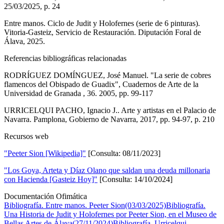
25/03/2025, p. 24
Entre manos. Ciclo de Judit y Holofernes (serie de 6 pinturas).
Vitoria-Gasteiz, Servicio de Restauración. Diputación Foral de
Álava, 2025.
Referencias bibliográficas relacionadas
RODRÍGUEZ DOMÍNGUEZ, José Manuel. "La serie de cobres
flamencos del Obispado de Guadix", Cuadernos de Arte de la
Universidad de Granada , 36. 2005, pp. 99-117
URRICELQUI PACHO, Ignacio J.. Arte y artistas en el Palacio de
Navarra. Pamplona, Gobierno de Navarra, 2017, pp. 94-97, p. 210
Recursos web
"Peeter Sion [Wikipedia]"
[Consulta: 08/11/2023]
"Los Goya, Arteta y Díaz Olano que saldan una deuda millonaria
con Hacienda [Gasteiz Hoy]"
[Consulta: 14/10/2024]
Documentación Ofimática
Bibliografía. Entre manos. Peeter Sion(03/03/2025)
Bibliografía.
Una Historia de Judit y Holofernes por Peeter Sion, en el Museo de
Bellas Artes de Álava(27/11/2024)
Bibliografía. Urricelqui