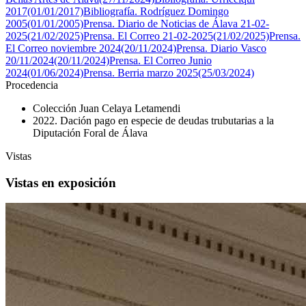
2017(01/01/2017)
Bibliografía. Rodríguez Domingo
2005(01/01/2005)
Prensa. Diario de Noticias de Álava 21-02-
2025(21/02/2025)
Prensa. El Correo 21-02-2025(21/02/2025)
Prensa.
El Correo noviembre 2024(20/11/2024)
Prensa. Diario Vasco
20/11/2024(20/11/2024)
Prensa. El Correo Junio
2024(01/06/2024)
Prensa. Berria marzo 2025(25/03/2024)
Procedencia
Colección Juan Celaya Letamendi
2022. Dación pago en especie de deudas trubutarias a la
Diputación Foral de Álava
Vistas
Vistas en exposición