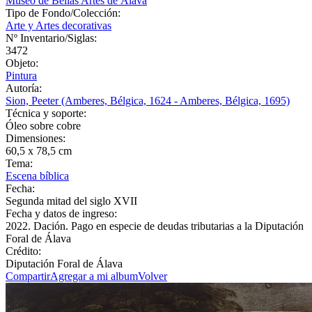
Museo de Bellas Artes de Álava
Tipo de Fondo/Colección:
Arte y Artes decorativas
Nº Inventario/Siglas:
3472
Objeto:
Pintura
Autoría:
Sion, Peeter (Amberes, Bélgica, 1624 - Amberes, Bélgica, 1695)
Técnica y soporte:
Óleo sobre cobre
Dimensiones:
60,5 x 78,5 cm
Tema:
Escena bíblica
Fecha:
Segunda mitad del siglo XVII
Fecha y datos de ingreso:
2022. Dación. Pago en especie de deudas tributarias a la Diputación
Foral de Álava
Crédito:
Diputación Foral de Álava
Compartir
Agregar a mi album
Volver