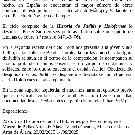
hecho, en España se encuentran el mayor número de obras
conocidas de este pintor, en las catedrales de Málaga y Valladolid o
en el Palacio de Navarra de Pamplona.
El ciclo completo de la
Historia de Judith y Holofernes
lo
desarrolla Peeter Sion en seis pinturas al óleo sobre un soporte de
láminas de cobre (nº registro 3471-3476).
En la segunda escena del ciclo, Sion nos presenta a la jóven viuda
Judith, en las calles de Betulia. Iluminada por las antorchas, la figura
de Judith se situa en el centro de la composición; la acompañan su
criada, portando distintos enseres, y un grupo de ciudadanos y
soldados, entre los que se encuentra el capitán Achior. Obedeciendo
designios divinos, Judith se dispone a entrevistarse con el general
asirio Holofernes en su campamento.
En la zona superior izquierda, el autor nos narra un episodio previo
que se desarrolla en la casa de Judith. Ésta, ora frente a un altar,
encomendándose al Señor antes de partir (Fernando Tabar, 2024)
Exposiciones
2025. Una Historia de Judit y Holofernes por Peeter Sion, en el
Museo de Bellas Artes de Álava. Vitoria-Gasteiz, Museo de Bellas
Artes de Álava. 20/02/2025-14/09/2025.