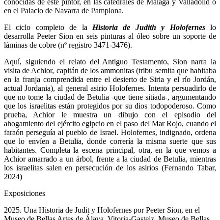
conocidas de este pintor, en las catedrales de Málaga y Valladolid o
en el Palacio de Navarra de Pamplona.
El ciclo completo de la
Historia de Judith y Holofernes
lo
desarrolla Peeter Sion en seis pinturas al óleo sobre un soporte de
láminas de cobre (nº registro 3471-3476).
Aquí, siguiendo el relato del Antiguo Testamento, Sion narra la
visita de Achior, capitán de los ammonitas (tribu semita que habitaba
en la franja comprendida entre el desierto de Siria y el río Jordán,
actual Jordania), al general asirio Holofernes. Intenta persuadirlo de
que no tome la ciudad de Betulia -que tiene sitiada-, argumentando
que los israelitas están protegidos por su dios todopoderoso. Como
prueba, Achior le muestra un dibujo con el episodio del
ahogamiento del ejército egipcio en el paso del Mar Rojo, cuando el
faraón perseguía al pueblo de Israel. Holofernes, indignado, ordena
que lo envíen a Betulia, donde correría la misma suerte que sus
habitantes. Completa la escena principal, otra, en la que vemos a
Achior amarrado a un árbol, frente a la ciudad de Betulia, mientras
los israelitas salen en persecución de los asirios (Fernando Tabar,
2024)
Exposiciones
2025. Una Historia de Judit y Holofernes por Peeter Sion, en el
Museo de Bellas Artes de Álava. Vitoria-Gasteiz, Museo de Bellas