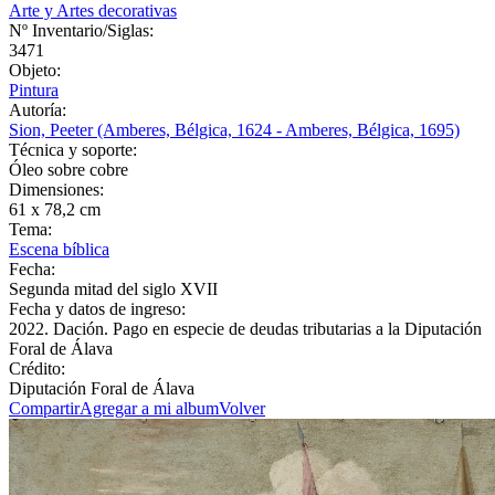
Arte y Artes decorativas
Nº Inventario/Siglas:
3471
Objeto:
Pintura
Autoría:
Sion, Peeter (Amberes, Bélgica, 1624 - Amberes, Bélgica, 1695)
Técnica y soporte:
Óleo sobre cobre
Dimensiones:
61 x 78,2 cm
Tema:
Escena bíblica
Fecha:
Segunda mitad del siglo XVII
Fecha y datos de ingreso:
2022. Dación. Pago en especie de deudas tributarias a la Diputación
Foral de Álava
Crédito:
Diputación Foral de Álava
Compartir
Agregar a mi album
Volver