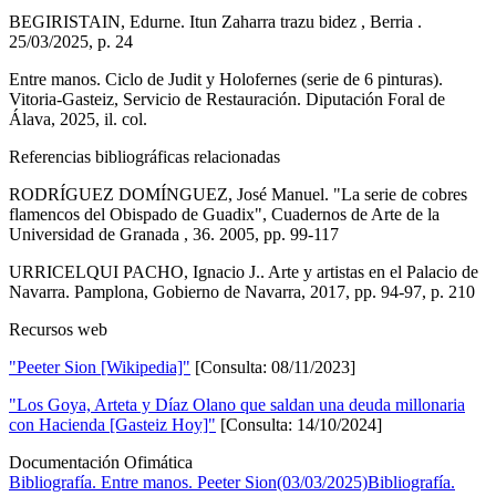
BEGIRISTAIN, Edurne. Itun Zaharra trazu bidez , Berria .
25/03/2025, p. 24
Entre manos. Ciclo de Judit y Holofernes (serie de 6 pinturas).
Vitoria-Gasteiz, Servicio de Restauración. Diputación Foral de
Álava, 2025, il. col.
Referencias bibliográficas relacionadas
RODRÍGUEZ DOMÍNGUEZ, José Manuel. "La serie de cobres
flamencos del Obispado de Guadix", Cuadernos de Arte de la
Universidad de Granada , 36. 2005, pp. 99-117
URRICELQUI PACHO, Ignacio J.. Arte y artistas en el Palacio de
Navarra. Pamplona, Gobierno de Navarra, 2017, pp. 94-97, p. 210
Recursos web
"Peeter Sion [Wikipedia]"
[Consulta: 08/11/2023]
"Los Goya, Arteta y Díaz Olano que saldan una deuda millonaria
con Hacienda [Gasteiz Hoy]"
[Consulta: 14/10/2024]
Documentación Ofimática
Bibliografía. Entre manos. Peeter Sion(03/03/2025)
Bibliografía.