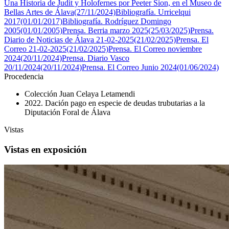
Una Historia de Judit y Holofernes por Peeter Sion, en el Museo de
Bellas Artes de Álava(27/11/2024)
Bibliografía. Urricelqui
2017(01/01/2017)
Bibliografía. Rodríguez Domingo
2005(01/01/2005)
Prensa. Berria marzo 2025(25/03/2025)
Prensa.
Diario de Noticias de Álava 21-02-2025(21/02/2025)
Prensa. El
Correo 21-02-2025(21/02/2025)
Prensa. El Correo noviembre
2024(20/11/2024)
Prensa. Diario Vasco
20/11/2024(20/11/2024)
Prensa. El Correo Junio 2024(01/06/2024)
Procedencia
Colección Juan Celaya Letamendi
2022. Dación pago en especie de deudas trubutarias a la
Diputación Foral de Álava
Vistas
Vistas en exposición