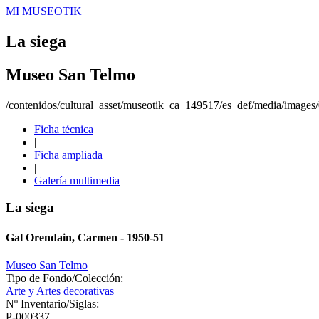
MI MUSEOTIK
La siega
Museo San Telmo
/contenidos/cultural_asset/museotik_ca_149517/es_def/media/image
Ficha técnica
|
Ficha ampliada
|
Galería multimedia
La siega
Gal Orendain, Carmen - 1950-51
Museo San Telmo
Tipo de Fondo/Colección:
Arte y Artes decorativas
Nº Inventario/Siglas:
P-000337