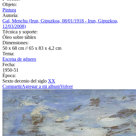
Objeto:
Pintura
Autoría:
Gal, Menchu (Irun, Gipuzkoa, 08/01/1918 - Irun, Gipuzkoa,
12/03/2008)
Técnica y soporte:
Óleo sobre táblex
Dimensiones:
50 x 68 cm // 65 x 83 x 4,2 cm
Tema:
Escena de género
Fecha:
1950-51
Época:
Sexto decenio del siglo
XX
Compartir
Agregar a mi album
Volver