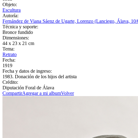
Objeto:
Escultura
Autoría:
Fernández de Viana Sáenz de Ugarte, Lorenzo (Lanciego, Álava, 10/
Técnica y soporte:
Bronce fundido
Dimensiones:
44 x 23 x 21 cm
Tema:
Retrato
Fecha:
1919
Fecha y datos de ingreso:
1983. Donación de los hijos del artista
Crédito:
Diputación Foral de Álava
Compartir
Agregar a mi album
Volver