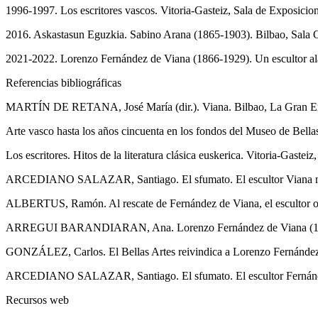
1996-1997. Los escritores vascos. Vitoria-Gasteiz, Sala de Exposicio
2016. Askastasun Eguzkia. Sabino Arana (1865-1903). Bilbao, Sala 
2021-2022. Lorenzo Fernández de Viana (1866-1929). Un escultor ala
Referencias bibliográficas
MARTÍN DE RETANA, José María (dir.). Viana. Bilbao, La Gran Enci
Arte vasco hasta los años cincuenta en los fondos del Museo de Bellas 
Los escritores. Hitos de la literatura clásica euskerica. Vitoria-Gastei
ARCEDIANO SALAZAR, Santiago. El sfumato. El escultor Viana no fue
ALBERTUS, Ramón. Al rescate de Fernández de Viana, el escultor olvi
ARREGUI BARANDIARAN, Ana. Lorenzo Fernández de Viana (1866-1929
GONZÁLEZ, Carlos. El Bellas Artes reivindica a Lorenzo Fernández d
ARCEDIANO SALAZAR, Santiago. El sfumato. El escultor Fernández 
Recursos web