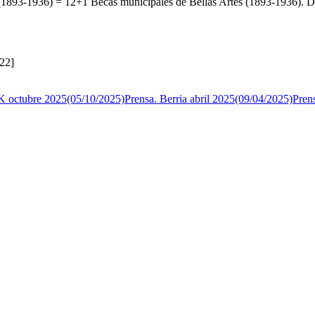
-1936) = 12+1 Becas municipales de Bellas Artes (1893-1936). Dono
22]
K octubre 2025(05/10/2025)
Prensa. Berria abril 2025(09/04/2025)
Pren