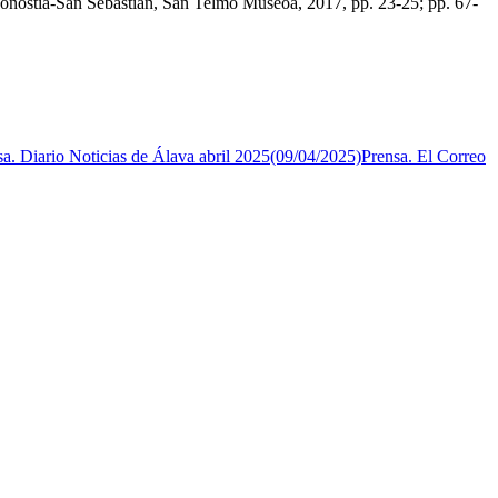
stia-San Sebastián, San Telmo Museoa, 2017, pp. 23-25; pp. 67-
sa. Diario Noticias de Álava abril 2025(09/04/2025)
Prensa. El Correo