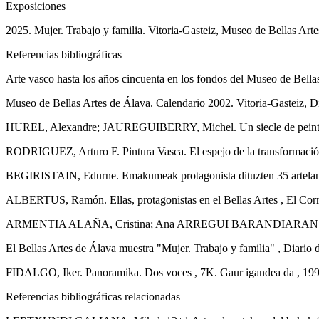
Exposiciones
2025. Mujer. Trabajo y familia. Vitoria-Gasteiz, Museo de Bellas Ar
Referencias bibliográficas
Arte vasco hasta los años cincuenta en los fondos del Museo de Bellas 
Museo de Bellas Artes de Álava. Calendario 2002. Vitoria-Gasteiz, Dip
HUREL, Alexandre; JAUREGUIBERRY, Michel. Un siecle de peinture au
RODRIGUEZ, Arturo F. Pintura Vasca. El espejo de la transformación so
BEGIRISTAIN, Edurne. Emakumeak protagonista dituzten 35 artelan b
ALBERTUS, Ramón. Ellas, protagonistas en el Bellas Artes , El Corr
ARMENTIA ALAÑA, Cristina; Ana ARREGUI BARANDIARAN; Sara GO
El Bellas Artes de Álava muestra "Mujer. Trabajo y familia" , Diario 
FIDALGO, Iker. Panoramika. Dos voces , 7K. Gaur igandea da , 199
Referencias bibliográficas relacionadas