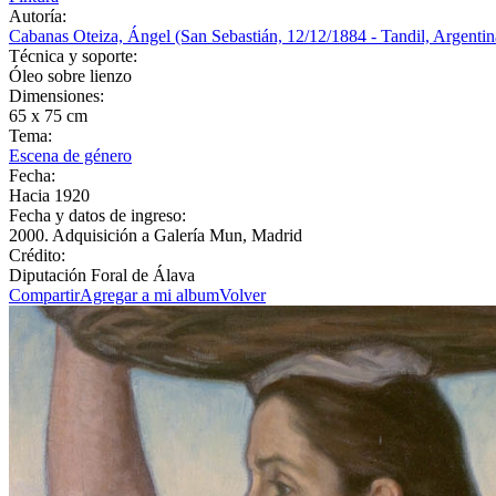
Autoría:
Cabanas Oteiza, Ángel (San Sebastián, 12/12/1884 - Tandil, Argentin
Técnica y soporte:
Óleo sobre lienzo
Dimensiones:
65 x 75 cm
Tema:
Escena de género
Fecha:
Hacia 1920
Fecha y datos de ingreso:
2000. Adquisición a Galería Mun, Madrid
Crédito:
Diputación Foral de Álava
Compartir
Agregar a mi album
Volver