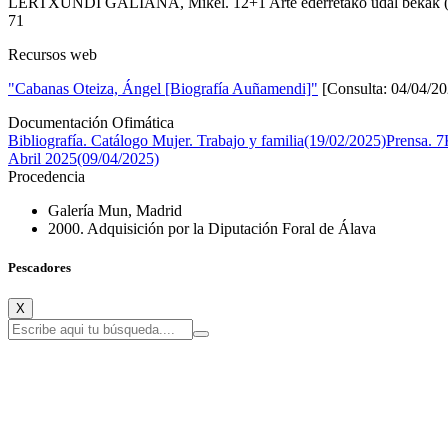
LERTXUNDI GALIANA, Mikel. 12+1 Arte ederretako udal bekak (1893
71
Recursos web
"Cabanas Oteiza, Ángel [Biografía Auñamendi]"
[Consulta: 04/04/20
Documentación Ofimática
Bibliografía. Catálogo Mujer. Trabajo y familia(19/02/2025)
Prensa. 7
Abril 2025(09/04/2025)
Procedencia
Galería Mun, Madrid
2000. Adquisición por la Diputación Foral de Álava
Pescadores
X