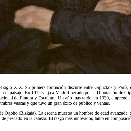
l siglo XIX. Su primera formación discurre entre Gipuzkoa y París,
e en el paisaje. En 1915 viaja a Madrid becado por la Diputación de Gi
acional de Pintura y Escultura. Un año más tarde, en 1920, emprende 
tmbres vascas y que tuvo un gran éxito de publico y ventas.
bo de Ogoño (Bizkaia). La escena muestra un hombre de edad avanzada, de
esta de pescado en la cabeza. El rasgo más innovador, tanto en composic