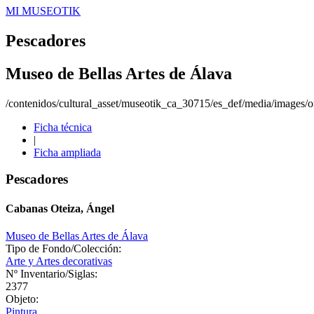
MI MUSEOTIK
Pescadores
Museo de Bellas Artes de Álava
/contenidos/cultural_asset/museotik_ca_30715/es_def/media/images/or
Ficha técnica
|
Ficha ampliada
Pescadores
Cabanas Oteiza, Ángel
Museo de Bellas Artes de Álava
Tipo de Fondo/Colección:
Arte y Artes decorativas
Nº Inventario/Siglas:
2377
Objeto:
Pintura