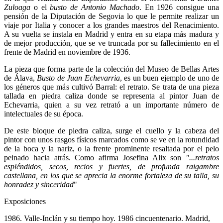
Zuloaga
o el
busto de Antonio Machado
. En 1926 consigue una
pensión de la Diputación de Segovia lo que le permite realizar un
viaje por Italia y conocer a los grandes maestros del Renacimiento.
A su vuelta se instala en Madrid y entra en su etapa más madura y
de mejor producción, que se ve truncada por su fallecimiento en el
frente de Madrid en noviembre de 1936.
La pieza que forma parte de la colección del Museo de Bellas Artes
de Álava,
Busto de Juan Echevarria
, es un buen ejemplo de uno de
los géneros que más cultivó Barral: el retrato. Se trata de una pieza
tallada en piedra caliza donde se representa al pintor Juan de
Echevarria, quien a su vez retrató a un importante número de
intelectuales de su época.
De este bloque de piedra caliza, surge el cuello y la cabeza del
pintor con unos rasgos físicos marcados como se ve en la rotundidad
de la boca y la nariz, o la frente prominente resaltada por el pelo
peinado hacia atrás. Como afirma Josefina Alix son
"...retratos
espléndidos, secos, recios y fuertes, de profunda raigambre
castellana, en los que se aprecia la enorme fortaleza de su talla, su
honradez y sinceridad
"
Exposiciones
1986. Valle-Inclán y su tiempo hoy. 1986 cincuentenario. Madrid,