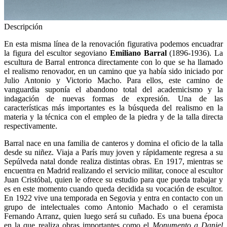
Descripción
En esta misma línea de la renovación figurativa podemos encuadrar
la figura del escultor segoviano
Emiliano Barral
(1896-1936). La
escultura de Barral entronca directamente con lo que se ha llamado
el realismo renovador, en un camino que ya había sido iniciado por
Julio Antonio y Victorio Macho. Para ellos, este camino de
vanguardia suponía el abandono total del academicismo y la
indagación de nuevas formas de expresión. Una de las
características más importantes es la búsqueda del realismo en la
materia y la técnica con el empleo de la piedra y de la talla directa
respectivamente.
Barral nace en una familia de canteros y domina el oficio de la talla
desde su niñez. Viaja a París muy joven y rápidamente regresa a su
Sepúlveda natal donde realiza distintas obras. En 1917, mientras se
encuentra en Madrid realizando el servicio militar, conoce al escultor
Juan Cristóbal, quien le ofrece su estudio para que pueda trabajar y
es en este momento cuando queda decidida su vocación de escultor.
En 1922 vive una temporada en Segovia y entra en contacto con un
grupo de intelectuales como Antonio Machado o el ceramista
Fernando Arranz, quien luego será su cuñado. Es una buena época
en la que realiza obras importantes como el
Monumento a Daniel