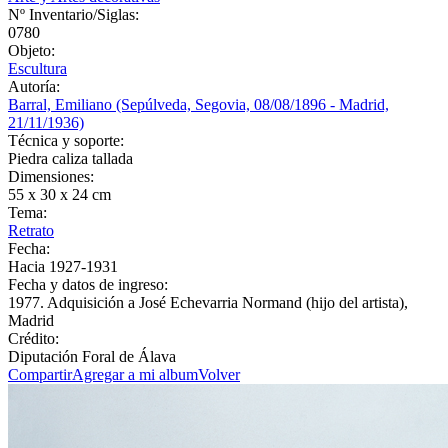
Nº Inventario/Siglas:
0780
Objeto:
Escultura
Autoría:
Barral, Emiliano (Sepúlveda, Segovia, 08/08/1896 - Madrid,
21/11/1936)
Técnica y soporte:
Piedra caliza tallada
Dimensiones:
55 x 30 x 24 cm
Tema:
Retrato
Fecha:
Hacia 1927-1931
Fecha y datos de ingreso:
1977. Adquisición a José Echevarria Normand (hijo del artista),
Madrid
Crédito:
Diputación Foral de Álava
Compartir
Agregar a mi album
Volver