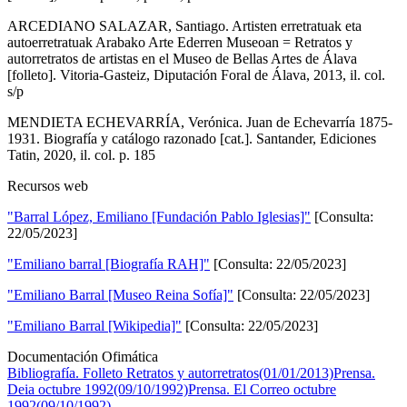
ARCEDIANO SALAZAR, Santiago. Artisten erretratuak eta
autoerretratuak Arabako Arte Ederren Museoan = Retratos y
autorretratos de artistas en el Museo de Bellas Artes de Álava
[folleto]. Vitoria-Gasteiz, Diputación Foral de Álava, 2013, il. col.
s/p
MENDIETA ECHEVARRÍA, Verónica. Juan de Echevarría 1875-
1931. Biografía y catálogo razonado [cat.]. Santander, Ediciones
Tatin, 2020, il. col. p. 185
Recursos web
"Barral López, Emiliano [Fundación Pablo Iglesias]"
[Consulta:
22/05/2023]
"Emiliano barral [Biografía RAH]"
[Consulta: 22/05/2023]
"Emiliano Barral [Museo Reina Sofía]"
[Consulta: 22/05/2023]
"Emiliano Barral [Wikipedia]"
[Consulta: 22/05/2023]
Documentación Ofimática
Bibliografía. Folleto Retratos y autorretratos(01/01/2013)
Prensa.
Deia octubre 1992(09/10/1992)
Prensa. El Correo octubre
1992(09/10/1992)