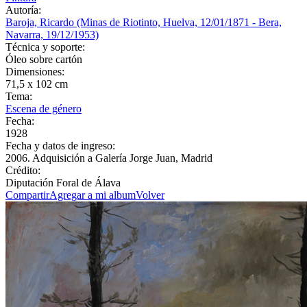
Autoría:
Baroja, Ricardo (Minas de Riotinto, Huelva, 12/01/1871 - Bera,
Navarra, 19/12/1953)
Técnica y soporte:
Óleo sobre cartón
Dimensiones:
71,5 x 102 cm
Tema:
Escena de género
Fecha:
1928
Fecha y datos de ingreso:
2006. Adquisición a Galería Jorge Juan, Madrid
Crédito:
Diputación Foral de Álava
Compartir
Agregar a mi album
Volver