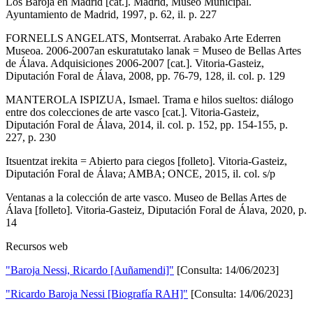
Los Baroja en Madrid [cat.]. Madrid, Museo Municipal.
Ayuntamiento de Madrid, 1997, p. 62, il. p. 227
FORNELLS ANGELATS, Montserrat. Arabako Arte Ederren
Museoa. 2006-2007an eskuratutako lanak = Museo de Bellas Artes
de Álava. Adquisiciones 2006-2007 [cat.]. Vitoria-Gasteiz,
Diputación Foral de Álava, 2008, pp. 76-79, 128, il. col. p. 129
MANTEROLA ISPIZUA, Ismael. Trama e hilos sueltos: diálogo
entre dos colecciones de arte vasco [cat.]. Vitoria-Gasteiz,
Diputación Foral de Álava, 2014, il. col. p. 152, pp. 154-155, p.
227, p. 230
Itsuentzat irekita = Abierto para ciegos [folleto]. Vitoria-Gasteiz,
Diputación Foral de Álava; AMBA; ONCE, 2015, il. col. s/p
Ventanas a la colección de arte vasco. Museo de Bellas Artes de
Álava [folleto]. Vitoria-Gasteiz, Diputación Foral de Álava, 2020, p.
14
Recursos web
"Baroja Nessi, Ricardo [Auñamendi]"
[Consulta: 14/06/2023]
"Ricardo Baroja Nessi [Biografía RAH]"
[Consulta: 14/06/2023]