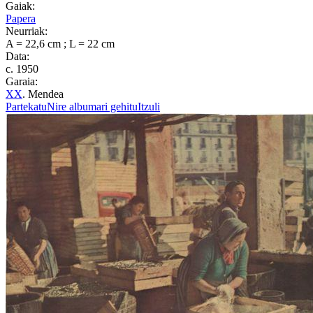
Gaiak:
Papera
Neurriak:
A = 22,6 cm ; L = 22 cm
Data:
c. 1950
Garaia:
XX
. Mendea
Partekatu
Nire albumari gehitu
Itzuli