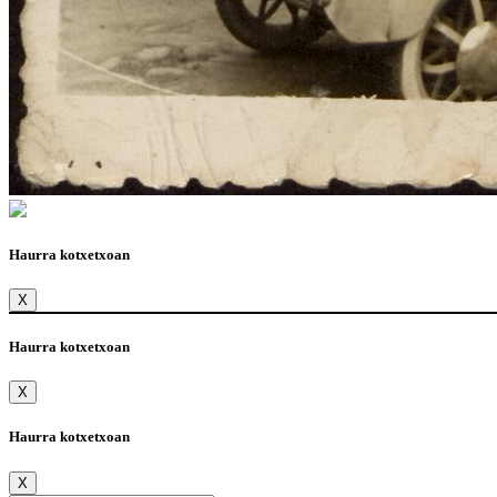
Haurra kotxetxoan
X
Haurra kotxetxoan
X
Haurra kotxetxoan
X