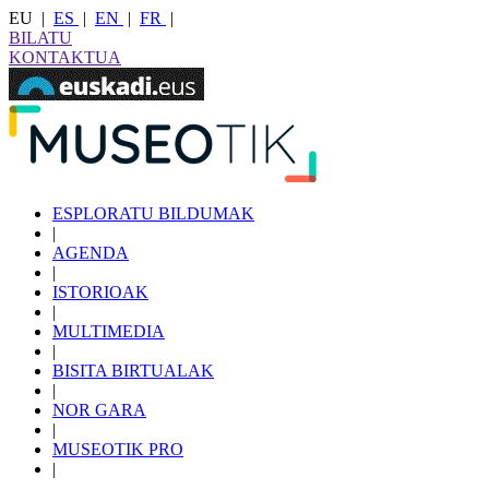
EU
|
ES
|
EN
|
FR
|
BILATU
KONTAKTUA
ESPLORATU BILDUMAK
|
AGENDA
|
ISTORIOAK
|
MULTIMEDIA
|
BISITA BIRTUALAK
|
NOR GARA
|
MUSEOTIK PRO
|