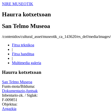
NIRE MUSEOTIK
Haurra kotxetxoan
San Telmo Museoa
/contenidos/cultural_asset/museotik_ca_143620/es_def/media/image
Fitxa teknikoa
|
Fitxa handitua
|
Multimedia galeria
Haurra kotxetxoan
San Telmo Museoa
Funts-mota/Bilduma:
Dokumentazio-funtsak
Inbentario-zk. / Siglak:
F-009851
Objektua:
Argazkia