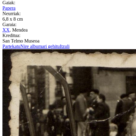
Gaiak:
Papera
Neurriak:
6,8 x 8 cm
Garaia:
XX
. Mendea
Kreditua:
San Telmo Museoa
Partekatu
Nire albumari gehitu
Itzuli