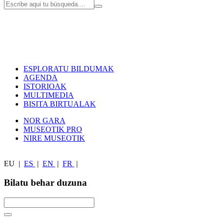
ESPLORATU BILDUMAK
AGENDA
ISTORIOAK
MULTIMEDIA
BISITA BIRTUALAK
NOR GARA
MUSEOTIK PRO
NIRE MUSEOTIK
EU
|
ES
|
EN
|
FR
|
Bilatu behar duzuna