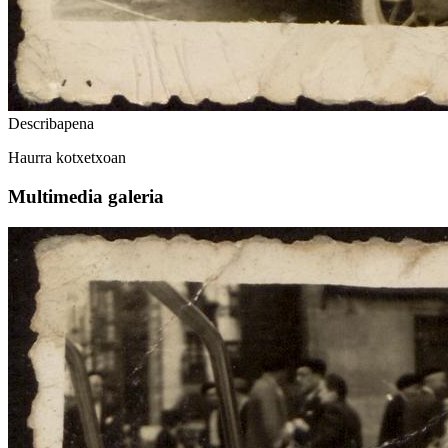
Describapena
Haurra kotxetxoan
Multimedia galeria