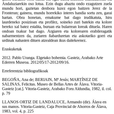
Andaluziarekin oso lotua. Ezin dugu ahaztu ondo ezagutzen zuela
mundu hori, gaztetan denbora luzez egon baitzen Jerez de la
Fronteran; gainera, mundu horrekiko interes handia sortu zen, garai
hartan. Obra honetan, emakume bat dago irudikatuta, hiru
laurdeneko posizioan eta profilez, soineko zuri batekin eta kolore
bereko xal batez estalita, buruan eta bularrean loreak dituela. Haren
ondoan txakur bat dago. Argiaren eta kolorearen erabileragatik
nabarmentzen da, zuriaren ñabarduretan eta askotariko gorri eta
urdinak nahasten dituen atzealdean ikus daitekeenez.
Eraskuketak
2012. Pablo Uranga. Elgetako bohemia. Gasteiz, Arabako Arte
Ederren Museoa. 2012/05/17-2012/09/16.
Erreferentzia bibliografikoak
BEGOÑA, Ana de; BERIAIN, Mª Jesús; MARTÍNEZ DE
SALINAS, Felicitas. Museo de Bellas Artes de Álava. Vitoria-
Gasteiz [cat.]. Vitoria-Gasteiz, Arabako Foru Aldundia, 1982, il. col.
p. 79
LLANOS ORTIZ DE LANDALUCE, Armando (dir). Álava en
sus manos. Vitoria-Gasteiz, Caja Provincial de Ahorros de Álava,
1983, vol. 4, p. 225