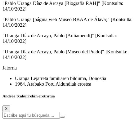
"Pablo Uranga Díaz de Arcaya [Biografía RAH]" [Kontsulta:
14/10/2022]
"Pablo Uranga [página web Museo BBAA de Álava]" [Kontsulta:
14/10/2022]
"Uranga Díaz de Arcaya, Pablo [Auñamendi]" [Kontsulta:
14/10/2022]
"Uranga Díaz de Arcaya, Pablo [Museo del Prado]" [Kontsulta:
14/10/2022]
Jatorria
Uranga Lejarreta familiaren bilduma, Donostia
1964. Arabako Foru Aldundiak erostea
Andrea txakurrekin eretratua
X