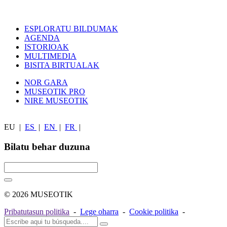
ESPLORATU BILDUMAK
AGENDA
ISTORIOAK
MULTIMEDIA
BISITA BIRTUALAK
NOR GARA
MUSEOTIK PRO
NIRE MUSEOTIK
EU
|
ES
|
EN
|
FR
|
Bilatu behar duzuna
© 2026 MUSEOTIK
Pribatutasun politika
-
Lege oharra
-
Cookie politika
-