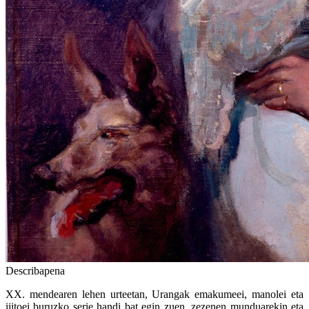
Describapena
XX. mendearen lehen urteetan, Urangak emakumeei, manolei eta
ijitoei buruzko serie handi bat egin zuen, zezenen munduarekin eta