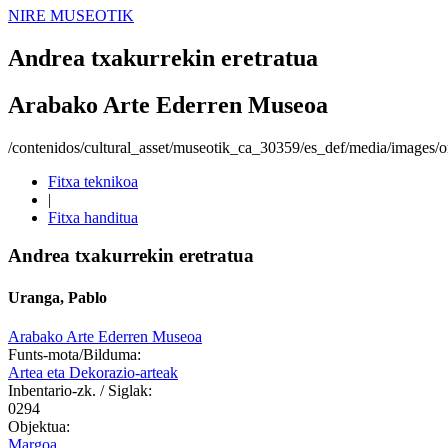
NIRE MUSEOTIK
Andrea txakurrekin eretratua
Arabako Arte Ederren Museoa
/contenidos/cultural_asset/museotik_ca_30359/es_def/media/images/or
Fitxa teknikoa
|
Fitxa handitua
Andrea txakurrekin eretratua
Uranga, Pablo
Arabako Arte Ederren Museoa
Funts-mota/Bilduma:
Artea eta Dekorazio-arteak
Inbentario-zk. / Siglak:
0294
Objektua:
Margoa