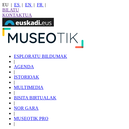
EU
|
ES
|
EN
|
FR
|
BILATU
KONTAKTUA
ESPLORATU BILDUMAK
|
AGENDA
|
ISTORIOAK
|
MULTIMEDIA
|
BISITA BIRTUALAK
|
NOR GARA
|
MUSEOTIK PRO
|