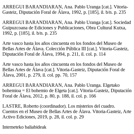
ARREGUI BARANDIARAN, Ana. Pablo Uranga [cat.]. Vitoria-
Gasteiz, Diputación Foral de Álava, 1992, p. [185], il. b/n. p. 235
ARREGUI BARANDIARAN, Ana. Pablo Uranga [cat.]. Sociedad
Guipuzcoana de Ediciones y Publicaciones, Obra Cultural Kutxa,
1992, p. [185], il. b/n. p. 235
Arte vasco hasta los años cincuenta en los fondos del Museo de
Bellas Artes de Álava. Colección Pública III [cat.]. Vitoria-Gasteiz,
Diputación Foral de Álava, 1994, p. 211, il. col. p. 114
Arte vasco hasta los años cincuenta en los fondos del Museo de
Bellas Artes de Álava [cat.]. Vitoria-Gasteiz, Diputación Foral de
Álava, 2001, p. 279, il. col. pp. 70, 157
ARREGUI BARANDIARAN, Ana. Pablo Uranga. Elgetako
bohemioa = El bohemio de Elgeta [cat.]. Vitoria-Gasteiz, Diputación
Foral de Álava, 2012, p. 80, p. 188, il. col. p. 166
LASTRE, Roberto (coordinador). Los misterios del cuadro.
Cuentos en el Museo de Bellas Artes de Álava. Vitoria-Gasteiz, Arte
Activo Ediciones, 2019, p. 28, il. col. p. 29
Interneteko baliabideak