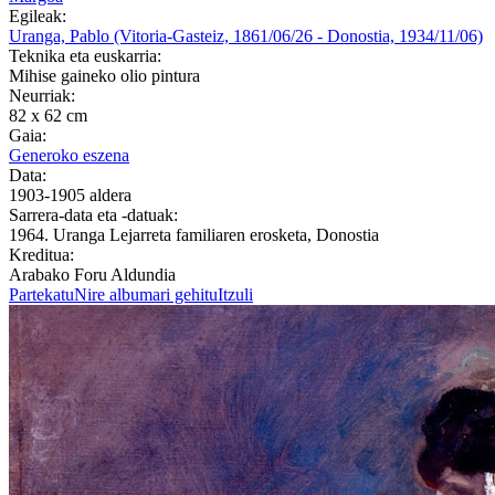
Egileak:
Uranga, Pablo (Vitoria-Gasteiz, 1861/06/26 - Donostia, 1934/11/06)
Teknika eta euskarria:
Mihise gaineko olio pintura
Neurriak:
82 x 62 cm
Gaia:
Generoko eszena
Data:
1903-1905 aldera
Sarrera-data eta -datuak:
1964. Uranga Lejarreta familiaren erosketa, Donostia
Kreditua:
Arabako Foru Aldundia
Partekatu
Nire albumari gehitu
Itzuli