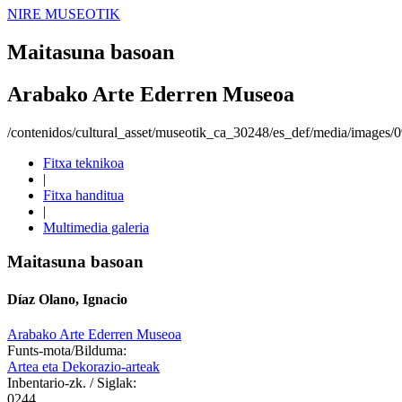
NIRE MUSEOTIK
Maitasuna basoan
Arabako Arte Ederren Museoa
/contenidos/cultural_asset/museotik_ca_30248/es_def/media/images
Fitxa teknikoa
|
Fitxa handitua
|
Multimedia galeria
Maitasuna basoan
Díaz Olano, Ignacio
Arabako Arte Ederren Museoa
Funts-mota/Bilduma:
Artea eta Dekorazio-arteak
Inbentario-zk. / Siglak:
0244