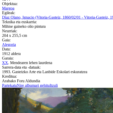
Objektua:
Margoa
Egileak:
Díaz Olano, Ignacio (Vitoria-Gasteiz, 1860/02/01 - Vitoria-Gasteiz, 
Teknika eta euskarria:
Mihise gaineko olio pintura
Neurriak:
204 x 255,5 cm
Gaia:
Alegoria
Data:
1912 aldera
Garaia:
XX
. Mendearen lehen laurdena
Sarrera-data eta -datuak:
1993. Gasteizko Arte eta Lanbide Eskolari eskuratzea
Kreditua:
Arabako Foru Aldundia
Partekatu
Nire albumari gehitu
Itzuli