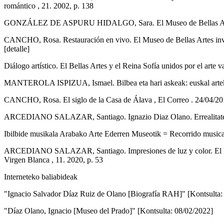
romántico , 21. 2002, p. 138
GONZÁLEZ DE ASPURU HIDALGO, Sara. El Museo de Bellas Artes , A
CANCHO, Rosa. Restauración en vivo. El Museo de Bellas Artes invita 
[detalle]
Diálogo artístico. El Bellas Artes y el Reina Sofía unidos por el arte v
MANTEROLA ISPIZUA, Ismael. Bilbea eta hari askeak: euskal arteko bi 
CANCHO, Rosa. El siglo de la Casa de Álava , El Correo . 24/04/2016,
ARCEDIANO SALAZAR, Santiago. Ignazio Diaz Olano. Errealitaterako 
Ibilbide musikala Arabako Arte Ederren Museotik = Recorrido musical p
ARCEDIANO SALAZAR, Santiago. Impresiones de luz y color. El Parque
Virgen Blanca , 11. 2020, p. 53
Interneteko baliabideak
"Ignacio Salvador Díaz Ruiz de Olano [Biografía RAH]" [Kontsulta:
"Díaz Olano, Ignacio [Museo del Prado]" [Kontsulta: 08/02/2022]