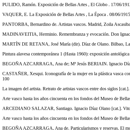
PULIDO, Ramón. Exposición de Bellas Artes , El Globo . 17/06/1912
VAQUER, E. La Exposición de Bellas Artes , La Época . 08/06/1915,
PANTORBA, Bernardino de. Artistas vascos. Madrid, Zoila Ascasibar, 
MADINAVEITIA, Herminio. Remembranza y evocación. Don Ignacio D
MARTÍN DE RETANA, José María (dir). Díaz de Olano. Bilbao, La G
Pintura alavesa contemporánea 1 (Hasta 1960): exposición antológica [
BEGOÑA AZCARRAGA, Ana de; Mª Jesús BERIAIN. Ignacio Díaz de Olan
CASTAÑER, Xesqui. Iconografía de la mujer en la plástica vasca cont
100
La imagen del artista. Retrato de artistas vascos entre dos siglos [cat.
Arte vasco hasta los años cincuenta en los fondos del Museo de Bellas 
ARCEDIANO SALAZAR, Santiago. Ignacio Díaz Olano [cat.]. Vitoria-G
Arte vasco hasta los años cincuenta en los fondos del Museo de Bellas 
BEGOÑA AZCARRAGA, Ana de. Particularismos y reservas. El movimien