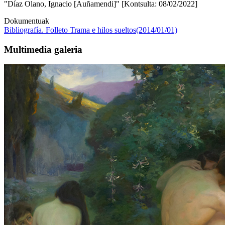
"Díaz Olano, Ignacio [Auñamendi]" [Kontsulta: 08/02/2022]
Dokumentuak
Bibliografía. Folleto Trama e hilos sueltos(2014/01/01)
Multimedia galeria