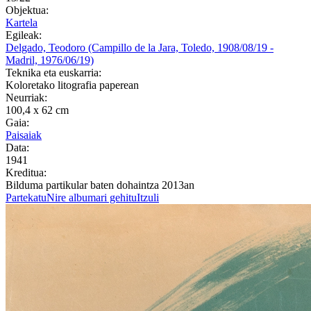
Objektua:
Kartela
Egileak:
Delgado, Teodoro (Campillo de la Jara, Toledo, 1908/08/19 -
Madril, 1976/06/19)
Teknika eta euskarria:
Koloretako litografia paperean
Neurriak:
100,4 x 62 cm
Gaia:
Paisaiak
Data:
1941
Kreditua:
Bilduma partikular baten dohaintza 2013an
Partekatu
Nire albumari gehitu
Itzuli