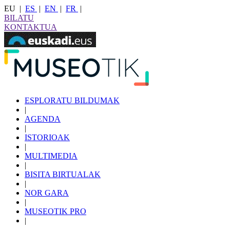
EU
|
ES
|
EN
|
FR
|
BILATU
KONTAKTUA
ESPLORATU BILDUMAK
|
AGENDA
|
ISTORIOAK
|
MULTIMEDIA
|
BISITA BIRTUALAK
|
NOR GARA
|
MUSEOTIK PRO
|