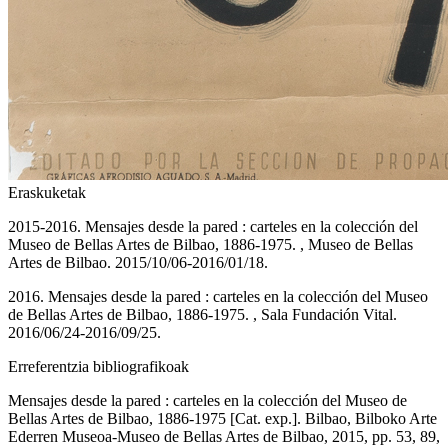
Eraskuketak
2015-2016. Mensajes desde la pared : carteles en la colección del
Museo de Bellas Artes de Bilbao, 1886-1975. , Museo de Bellas
Artes de Bilbao. 2015/10/06-2016/01/18.
2016. Mensajes desde la pared : carteles en la colección del Museo
de Bellas Artes de Bilbao, 1886-1975. , Sala Fundación Vital.
2016/06/24-2016/09/25.
Erreferentzia bibliografikoak
Mensajes desde la pared : carteles en la colección del Museo de
Bellas Artes de Bilbao, 1886-1975 [Cat. exp.]. Bilbao, Bilboko Arte
Ederren Museoa-Museo de Bellas Artes de Bilbao, 2015, pp. 53, 89,