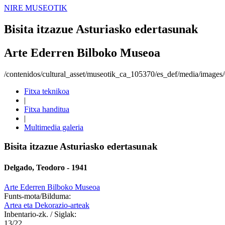
NIRE MUSEOTIK
Bisita itzazue Asturiasko edertasunak
Arte Ederren Bilboko Museoa
/contenidos/cultural_asset/museotik_ca_105370/es_def/media/image
Fitxa teknikoa
|
Fitxa handitua
|
Multimedia galeria
Bisita itzazue Asturiasko edertasunak
Delgado, Teodoro - 1941
Arte Ederren Bilboko Museoa
Funts-mota/Bilduma:
Artea eta Dekorazio-arteak
Inbentario-zk. / Siglak:
13/22