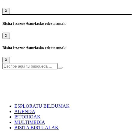
X
Bisita itzazue Asturiasko edertasunak
X
Bisita itzazue Asturiasko edertasunak
X
ESPLORATU BILDUMAK
AGENDA
ISTORIOAK
MULTIMEDIA
BISITA BIRTUALAK