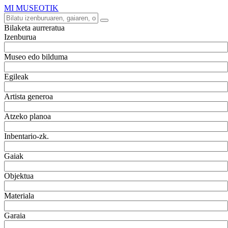
MI MUSEOTIK
Bilaketa aurreratua
Izenburua
Museo edo bilduma
Egileak
Artista generoa
Atzeko planoa
Inbentario-zk.
Gaiak
Objektua
Materiala
Garaia