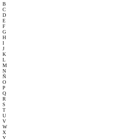
B
C
D
E
F
G
H
I
J
K
L
M
N
Ñ
O
P
Q
R
S
T
U
V
W
X
Y