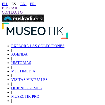
EU
|
ES
|
EN
|
FR
|
BUSCAR
CONTACTO
EXPLORA LAS COLECCIONES
|
AGENDA
|
HISTORIAS
|
MULTIMEDIA
|
VISITAS VIRTUALES
|
QUIÉNES SOMOS
|
MUSEOTIK PRO
|