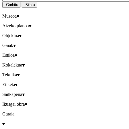
Garbitu
Bilatu
Museoa
Atzeko planoa
Objektua
Gaiak
Estiloa
Kokalekua
Teknika
Etiketa
Sailkapena
Ikusgai obra
Garaia