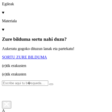
Egileak
Materiala
Zure bilduma sortu nahi duzu?
Aukeratu gogoko dituzun lanak eta partekatu!
SORTU ZURE BILDUMA
(e)tik
erakusten
(e)tik
erakusten
A