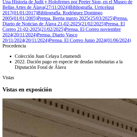
Una Historia de Judit y Holofernes por Peeter Sion, en el Museo de
Bellas Artes de Álava(27/11/2024)
Bibliografía. Urricelqui
2017(01/01/2017)
Bibliografía. Rodríguez Domingo
2005(01/01/2005)
Prensa. Berria marzo 2025(25/03/2025)
Prensa.
Diario de Noticias de Álava 21-02-2025(21/02/2025)
Prensa. El
Correo 21-02-2025(21/02/2025)
Prensa. El Correo noviembre
2024(20/11/2024)
Prensa. Diario Vasco
20/11/2024(20/11/2024)
Prensa. El Correo Junio 2024(01/06/2024)
Procedencia
Colección Juan Celaya Letamendi
2022. Dación pago en especie de deudas trubutarias a la
Diputación Foral de Álava
Vistas
Vistas en exposición