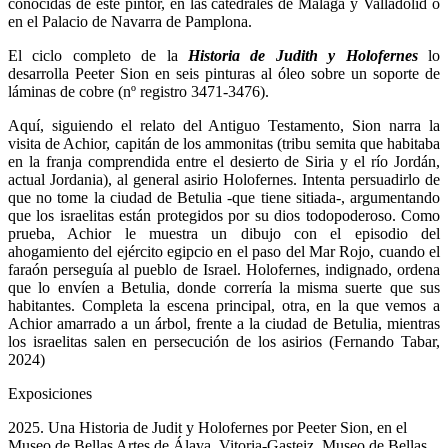
conocidas de este pintor, en las catedrales de Málaga y Valladolid o
en el Palacio de Navarra de Pamplona.
El ciclo completo de la
Historia de Judith y Holofernes
lo
desarrolla Peeter Sion en seis pinturas al óleo sobre un soporte de
láminas de cobre (nº registro 3471-3476).
Aquí, siguiendo el relato del Antiguo Testamento, Sion narra la
visita de Achior, capitán de los ammonitas (tribu semita que habitaba
en la franja comprendida entre el desierto de Siria y el río Jordán,
actual Jordania), al general asirio Holofernes. Intenta persuadirlo de
que no tome la ciudad de Betulia -que tiene sitiada-, argumentando
que los israelitas están protegidos por su dios todopoderoso. Como
prueba, Achior le muestra un dibujo con el episodio del
ahogamiento del ejército egipcio en el paso del Mar Rojo, cuando el
faraón perseguía al pueblo de Israel. Holofernes, indignado, ordena
que lo envíen a Betulia, donde correría la misma suerte que sus
habitantes. Completa la escena principal, otra, en la que vemos a
Achior amarrado a un árbol, frente a la ciudad de Betulia, mientras
los israelitas salen en persecución de los asirios (Fernando Tabar,
2024)
Exposiciones
2025. Una Historia de Judit y Holofernes por Peeter Sion, en el
Museo de Bellas Artes de Álava. Vitoria-Gasteiz, Museo de Bellas