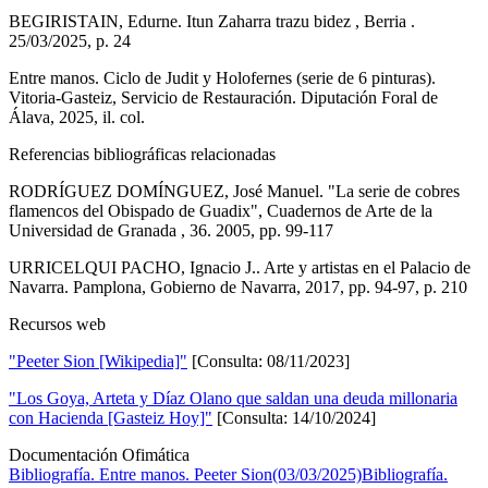
BEGIRISTAIN, Edurne. Itun Zaharra trazu bidez , Berria .
25/03/2025, p. 24
Entre manos. Ciclo de Judit y Holofernes (serie de 6 pinturas).
Vitoria-Gasteiz, Servicio de Restauración. Diputación Foral de
Álava, 2025, il. col.
Referencias bibliográficas relacionadas
RODRÍGUEZ DOMÍNGUEZ, José Manuel. "La serie de cobres
flamencos del Obispado de Guadix", Cuadernos de Arte de la
Universidad de Granada , 36. 2005, pp. 99-117
URRICELQUI PACHO, Ignacio J.. Arte y artistas en el Palacio de
Navarra. Pamplona, Gobierno de Navarra, 2017, pp. 94-97, p. 210
Recursos web
"Peeter Sion [Wikipedia]"
[Consulta: 08/11/2023]
"Los Goya, Arteta y Díaz Olano que saldan una deuda millonaria
con Hacienda [Gasteiz Hoy]"
[Consulta: 14/10/2024]
Documentación Ofimática
Bibliografía. Entre manos. Peeter Sion(03/03/2025)
Bibliografía.