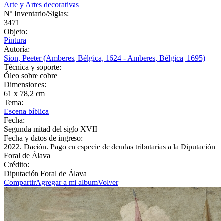
Arte y Artes decorativas
Nº Inventario/Siglas:
3471
Objeto:
Pintura
Autoría:
Sion, Peeter (Amberes, Bélgica, 1624 - Amberes, Bélgica, 1695)
Técnica y soporte:
Óleo sobre cobre
Dimensiones:
61 x 78,2 cm
Tema:
Escena bíblica
Fecha:
Segunda mitad del siglo XVII
Fecha y datos de ingreso:
2022. Dación. Pago en especie de deudas tributarias a la Diputación
Foral de Álava
Crédito:
Diputación Foral de Álava
Compartir
Agregar a mi album
Volver