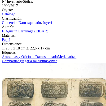
Nº Inventario/Siglas:
1990/5617
Objeto:
Catálogo
Clasificación:
Comercio
,
Damasquinado
,
Joyería
Autoría:
F. Agustin Larrañaga (EIBAR)
Materias:
Papel
Dimensiones:
1. 23,5 x 18 cm 2. 22,6 x 17 cm
Etiquetas
Artesanías y Oficios - Damasquinado
Merkataritza
Compartir
Agregar a mi album
Volver