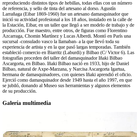
reproduciendo distintos tipos de hebillas, todas ellas con un número
de referencia, y sello de tinta del artesano al dorso. Agustín
Larrañaga (Eibar 1869-1960) fue un artesano damasquinador que
inició su actividad profesional a los 18 años, instalado en la calle de
la Estación, Eibar, en un taller que llegó a ser modelo de trabajo y de
producción. Fue maestro, entre otros, de figuras como Florentino
Azcarraga, Chomin Martínez y Lucas Alberdi. Montó en París una
sucursal -consulado vasco la llamaban- a la que llevó toda su
experiencia de artista y en la que pasó largas temporadas. También
estableció comercio en Biarritz (Laburdi) y Bilbao (C/ Victor 6). Las
fotografías proceden del taller del damasquinador Iñaki Bilbao
Ascargorta, en Bilbao. Iñaki Bilbao nació en 1933, hijo de Daniel
Bilbao, natural de Axpe-Marzana, y Narcisa Ascargorta Igartua,
hermana de damasquinadores, con quienes Iñaki aprendió el oficio.
Ejerció como damasquinador desde 1949 hasta el año 1997, en que
se jubiló, donando al Museo sus herramientas y algunos elementos
de su producción.
Galería multimedia