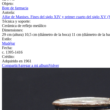
Objeto:
Bote de farmacia
Autoría:
Alfar de Manises. Fines del siglo XIV y primer cuarto del siglo XV (V
Técnica y soporte:
Cerámica de reflejo metálico
Dimensiones:
29 cm (altura) 10,5 cm (diámetro de la boca) 11 cm (diámetro de la ba
Estilo:
Mudéjar
Fecha:
c. 1395-1416
Crédito:
Adquirido en 1961
Compartir
Agregar a mi album
Volver