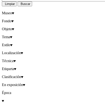
Limpiar
Buscar
Museo
Fondo
Objeto
Tema
Estilo
Localización
Técnica
Etiqueta
Clasificación
En exposición
Época