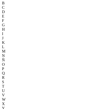
B
C
D
E
F
G
H
I
J
K
L
M
N
Ñ
O
P
Q
R
S
T
U
V
W
X
Y