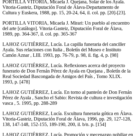
PORTILLA VITORIA, Micaela J. Quejana, Solar de los Ayala.
Vitoria-Gasteiz, Diputación Foral de Álava-Departamento de
Cultura y Euskera, 1988, pp. 15, 20-24, 64, il. col. pp. [20]-[23].
PORTILLA VITORIA, Micaela J. Mirari: Un pueblo al encuentro
del arte [catálogo]. Vitoria-Gasteiz, Diputación Foral de Álava,
1989, pp. 364-367, il. col. pp. 365-367
LAHOZ GUTIÉRREZ, Lucía. La capilla funeraria del canciller
Ayala. Sus relaciones con Italia , Boletín del Museo e Instituto
Camón Aznar , LIII. 1993, pp. 76-79, p. 98, il. fig. 4, p. [98]
LAHOZ GUTIÉRREZ, Lucía. Reflexiones acerca del proyecto
funerario de Don Fernán Pérez de Ayala en Quejana , Boletín de la
Real Sociedad Bascongada de Amigos del País , Tomo XLIX.
1993, p. [478]
LAHOZ GUTIÉRREZ, Lucía. En torno al panteón de Don Fernán
Pérez de Ayala , Sancho el Sabio: Revista de cultura e investigación
vasca , 5. 1995, pp. 288-289
LAHOZ GUTIÉRREZ, Lucía. Escultura funeraria gótica en Álava.
Vitoria-Gasteiz, Diputación Foral de Álava, 1996, pp. 29, 127-128,
138, 147-148, 152-155, 189-190, 200, il. b/n. p. [154]
LAHOZ GUTIÉRREZ, Lucía. Promoción y mecenazgo nobiliar en