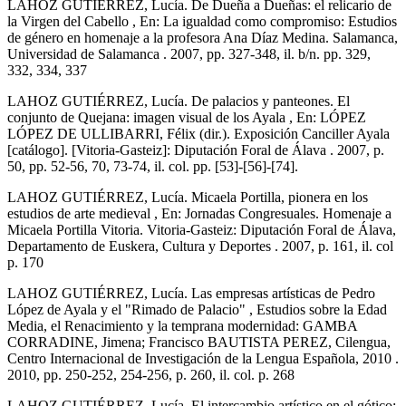
LAHOZ GUTIÉRREZ, Lucía. De Dueña a Dueñas: el relicario de
la Virgen del Cabello , En: La igualdad como compromiso: Estudios
de género en homenaje a la profesora Ana Díaz Medina. Salamanca,
Universidad de Salamanca . 2007, pp. 327-348, il. b/n. pp. 329,
332, 334, 337
LAHOZ GUTIÉRREZ, Lucía. De palacios y panteones. El
conjunto de Quejana: imagen visual de los Ayala , En: LÓPEZ
LÓPEZ DE ULLIBARRI, Félix (dir.). Exposición Canciller Ayala
[catálogo]. [Vitoria-Gasteiz]: Diputación Foral de Álava . 2007, p.
50, pp. 52-56, 70, 73-74, il. col. pp. [53]-[56]-[74].
LAHOZ GUTIÉRREZ, Lucía. Micaela Portilla, pionera en los
estudios de arte medieval , En: Jornadas Congresuales. Homenaje a
Micaela Portilla Vitoria. Vitoria-Gasteiz: Diputación Foral de Álava,
Departamento de Euskera, Cultura y Deportes . 2007, p. 161, il. col
p. 170
LAHOZ GUTIÉRREZ, Lucía. Las empresas artísticas de Pedro
López de Ayala y el "Rimado de Palacio" , Estudios sobre la Edad
Media, el Renacimiento y la temprana modernidad: GAMBA
CORRADINE, Jimena; Francisco BAUTISTA PEREZ, Cilengua,
Centro Internacional de Investigación de la Lengua Española, 2010 .
2010, pp. 250-252, 254-256, p. 260, il. col. p. 268
LAHOZ GUTIÉRREZ, Lucía. El intercambio artístico en el gótico: