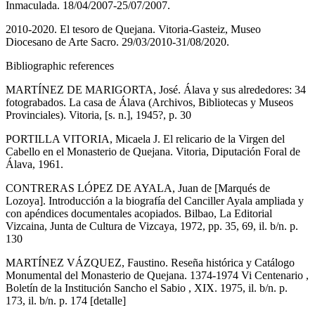
Inmaculada. 18/04/2007-25/07/2007.
2010-2020. El tesoro de Quejana. Vitoria-Gasteiz, Museo
Diocesano de Arte Sacro. 29/03/2010-31/08/2020.
Bibliographic references
MARTÍNEZ DE MARIGORTA, José. Álava y sus alrededores: 34
fotograbados. La casa de Álava (Archivos, Bibliotecas y Museos
Provinciales). Vitoria, [s. n.], 1945?, p. 30
PORTILLA VITORIA, Micaela J. El relicario de la Virgen del
Cabello en el Monasterio de Quejana. Vitoria, Diputación Foral de
Álava, 1961.
CONTRERAS LÓPEZ DE AYALA, Juan de [Marqués de
Lozoya]. Introducción a la biografía del Canciller Ayala ampliada y
con apéndices documentales acopiados. Bilbao, La Editorial
Vizcaina, Junta de Cultura de Vizcaya, 1972, pp. 35, 69, il. b/n. p.
130
MARTÍNEZ VÁZQUEZ, Faustino. Reseña histórica y Catálogo
Monumental del Monasterio de Quejana. 1374-1974 Vi Centenario ,
Boletín de la Institución Sancho el Sabio , XIX. 1975, il. b/n. p.
173, il. b/n. p. 174 [detalle]