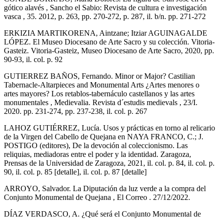
gótico alavés , Sancho el Sabio: Revista de cultura e investigación
vasca , 35. 2012, p. 263, pp. 270-272, p. 287, il. b/n. pp. 271-272
ERKIZIA MARTIKORENA, Aintzane; Itziar AGUINAGALDE
LÓPEZ. El Museo Diocesano de Arte Sacro y su colección. Vitoria-
Gasteiz. Vitoria-Gasteiz, Museo Diocesano de Arte Sacro, 2020, pp.
90-93, il. col. p. 92
GUTIERREZ BAÑOS, Fernando. Minor or Major? Castilian
Tabernacle-Altarpieces and Monumental Arts ¿Artes menores o
artes mayores? Los retablos-tabernáculo castellanos y las artes
monumentales , Medievalia. Revista d´estudis medievals , 23/I.
2020. pp. 231-274, pp. 237-238, il. col. p. 267
LAHOZ GUTIÉRREZ, Lucía. Usos y prácticas en torno al relicario
de la Virgen del Cabello de Quejana en NAYA FRANCO, C.; J.
POSTIGO (editores), De la devoción al coleccionismo. Las
reliquias, mediadoras entre el poder y la identidad. Zaragoza,
Prensas de la Universidad de Zaragoza, 2021, il. col. p. 84, il. col. p.
90, il. col. p. 85 [detalle], il. col. p. 87 [detalle]
ARROYO, Salvador. La Diputación da luz verde a la compra del
Conjunto Monumental de Quejana , El Correo . 27/12/2022.
DÍAZ VERDASCO, A. ¿Qué será el Conjunto Monumental de