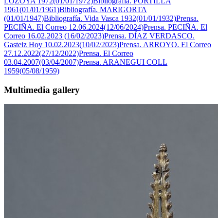
LOZOYA 1972(01/01/1972)
Bibliografía. PORTILLA
1961(01/01/1961)
Bibliografía. MARIGORTA
(01/01/1947)
Bibliografía. Vida Vasca 1932(01/01/1932)
Prensa.
PECIÑA. El Correo 12.06.2024(12/06/2024)
Prensa. PECIÑA. El
Correo 16.02.2023 (16/02/2023)
Prensa. DÍAZ VERDASCO.
Gasteiz Hoy 10.02.2023(10/02/2023)
Prensa. ARROYO. El Correo
27.12.2022(27/12/2022)
Prensa. El Correo
03.04.2007(03/04/2007)
Prensa. ARANEGUI COLL
1959(05/08/1959)
Multimedia gallery