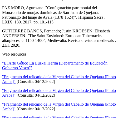
PAZ MORO, Agurtzane. "Configuración patrimonial del
Monasterio de monjas domínicas de San Juan de Quejana.
Patronazgo del linaje de Ayala (1378-1524)", Hispania Sacra ,
LXIX, 139. 2017, pp. 101-115
GUTIERREZ BAÑOS, Fernando; Justin KROESEN; Elisabeth
ANDERSEN. "The Saint Enshrined: European Tabernacle-
altarpieces, c. 1150-1400", Medievalia. Revista d´estudis medievals ,
23/I. 2020.
Web resources
"El Arte Gótico En Euskal Herria [Departamento de Educación.
Gobierno Vasco]"
"Fragmento del relicario de la Virgen del Cabello de Quejana [Photo
Araba]"
[Consulta: 04/12/2022]
"Fragmento del relicario de la Virgen del Cabello de Quejana [Photo
Araba]"
[Consulta: 04/12/2022]
"Fragmento del relicario de la Virgen del Cabello de Quejana [Photo
Araba]"
[Consulta: 04/12/2022]
"Fragmento del relicario de la Virgen del Cabello de Quejana [Photo