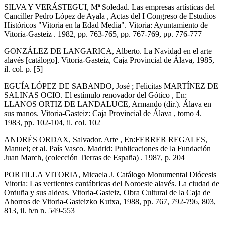
SILVA Y VERÁSTEGUI, Mª Soledad. Las empresas artísticas del
Canciller Pedro López de Ayala , Actas del I Congreso de Estudios
Históricos "Vitoria en la Edad Media". Vitoria: Ayuntamiento de
Vitoria-Gasteiz . 1982, pp. 763-765, pp. 767-769, pp. 776-777
GONZÁLEZ DE LANGARICA, Alberto. La Navidad en el arte
alavés [catálogo]. Vitoria-Gasteiz, Caja Provincial de Álava, 1985,
il. col. p. [5]
EGUÍA LÓPEZ DE SABANDO, José ; Felicitas MARTÍNEZ DE
SALINAS OCIO. El estímulo renovador del Gótico , En:
LLANOS ORTIZ DE LANDALUCE, Armando (dir.). Álava en
sus manos. Vitoria-Gasteiz: Caja Provincial de Álava , tomo 4.
1983, pp. 102-104, il. col. 102
ANDRÉS ORDAX, Salvador. Arte , En:FERRER REGALES,
Manuel; et al. País Vasco. Madrid: Publicaciones de la Fundación
Juan March, (colección Tierras de España) . 1987, p. 204
PORTILLA VITORIA, Micaela J. Catálogo Monumental Diócesis
Vitoria: Las vertientes cantábricas del Noroeste alavés. La ciudad de
Orduña y sus aldeas. Vitoria-Gasteiz, Obra Cultural de la Caja de
Ahorros de Vitoria-Gasteizko Kutxa, 1988, pp. 767, 792-796, 803,
813, il. b/n n. 549-553