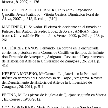
historia , 8. 2007, p. 136
LÓPEZ LÓPEZ DE ULLIBARRI, Félix (dir.). Exposición
Canciller Ayala [catálogo]. Vitoria-Gasteiz, Diputación Foral de
Álava, 2007, p. 318, il. col. p. [319]
MARTÍNEZ, H. Salvador. El cisma de occidente en el rimado de
Palacio , En: Autour de Pedro Lopez de Ayala , AMRÁN, Rica
(coor.), Université de Picardie Jules Verne . 2009, p. 241, p. 253, p.
261
GUTIÉRREZ BAÑOS, Fernando. La corona en la encrucijada:
corrientes pictóricas en la Corona de Castilla en tiempos del infante
don Fernando de Antequera , Artigrama. Revista del Departamento
de Historia del Arte de la Universidad de Zaragoza , 26. 2011, p.
413
HEREDIA MORENO, Mª Carmen. La platería en la Península
Ibérica en tiempos del Compromiso de Caspe , Artigrama. Revista
del Departamento de Historia del Arte de la Universidad de
Zaragoza , 26. 2011, p. 511
PECIÑA, M. Las piezas de la iglesia de Quejana seguirán en Vitoria
, EL Correo . 19/05/2012.
CONDE BORRAJO, Maria Dolores. La figura de San José en el