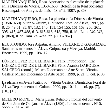
MARTÍN VAQUERO, Rosa. Aportaciones al estudio de la platería
en la Diócesis de Vitoria, 1350-1650 , Boletín de la Real Sociedad
Bascongada de Amigos del País , 53, nº 2. 1997, p. 363
MARTÍN VAQUERO, Rosa. La platería en la Diócesis de Vitoria
(1350-1650). Vitoria-Gasteiz, Diputación Foral de Álava, 1997, pp.
8, 26, 49-51, 85, 87, 132, 146, 151, 154-155, 161-163, 256, 261,
395, 415, 487-488, 613, 615-616, 618, 758, il. b/n, Lam. 240-242,
p. [860], il. col. lam. 243-244, pp. [861]-[862]
ELUSTONDO, José Agustín; Antonio VILLAREJO GARAIZAR.
Santuarios marianos de Álava, Guipúzcoa y Vizcaya. Madrid,
Encuentro, 1999, pp. 108-112
LÓPEZ LÓPEZ DE ULLÍBARRI, Félix. Introducción , En:
LÓPEZ LÓPEZ DE ULLIBARRI, Félix; Arantza DABOUZA
SALCEDO (coord.). Museo Diocesano de Arte Sacro. Vitoria-
Gasteiz: Museo Diocesano de Arte Sacro . 1999, p. 21, il. col. p. 33
La platería en Ayala [catálogo]. Vitoria-Gasteiz, Diputación Foral de
Álava-Departamento de Cultura, 2000, pp. 10-11, il. col. pp. [7],
[10], [11].
MELERO MONEO, María Luisa. Retablo y frontal del convento
de San Juan de Quejana en Álava (1396) , Locus amoenus , Nº 5.
2000, p. 35, p. 45