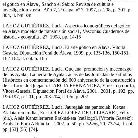
el gótico en Álava , Sancho el Sabio: Revista de cultura e
investigación vasca , Año 7, 2ª etapa, nº 7. 1997, p. 298, p. 301, p.
304, il. b/n. s/n.
LAHOZ GUTIÉRREZ, Lucía. Aspectos iconográficos del gótico
en Alava modelos de transmisión social , Vasconia: Cuadernos de
historia - geografía , 27. 1998, pp. 14-15
LAHOZ GUTIÉRREZ, Lucía. El arte gótico en Álava. Vitoria-
Gasteiz, Diputación Foral de Álava, 1999, pp. 135-136, 150-151,
162-164, il. col. p. 165
LAHOZ GUTIÉRREZ, Lucía. Quejana: promoción y mecenazgo
de los Ayala , La tierra de Ayala : actas de las Jornadas de Estudios
Históricos en conmemoración del 600 aniversario de la construcción
de la Torre de Quejana. GARCÍA FERNÁNDEZ, Ernesto (coord.),
Vitora-Gasteiz, Diputación Foral de Álava, 2001 . 2001, p. 192, pp,
196-197, p. 201, pp. 203-204, il. b/n. p. 207
LAHOZ GUTIÉRREZ, Lucía. Jauregiak eta panteoiak. Kexaa:
Aialatarren irudia , En: LÓPEZ LÓPEZ DE ULLIBARRI, Félix
(dir.). Aiala Kantzilerraren Erakusketa [catálogo]. [Vitoria-Gasteiz]:
Arabako Foru Aldundia] . 2007, p. 50, pp. 52-56, 70, 73-74, il. col.
pp. [53]-[56]-[74].