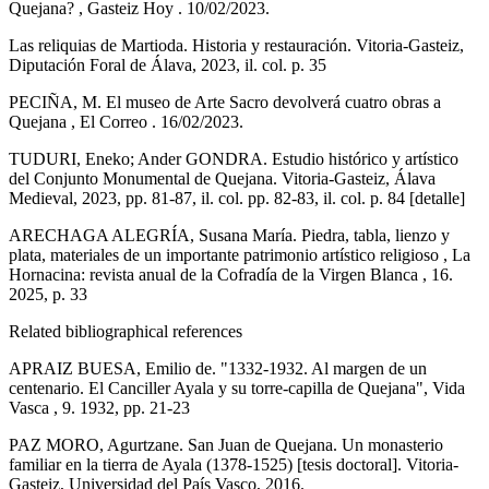
Quejana? , Gasteiz Hoy . 10/02/2023.
Las reliquias de Martioda. Historia y restauración. Vitoria-Gasteiz,
Diputación Foral de Álava, 2023, il. col. p. 35
PECIÑA, M. El museo de Arte Sacro devolverá cuatro obras a
Quejana , El Correo . 16/02/2023.
TUDURI, Eneko; Ander GONDRA. Estudio histórico y artístico
del Conjunto Monumental de Quejana. Vitoria-Gasteiz, Álava
Medieval, 2023, pp. 81-87, il. col. pp. 82-83, il. col. p. 84 [detalle]
ARECHAGA ALEGRÍA, Susana María. Piedra, tabla, lienzo y
plata, materiales de un importante patrimonio artístico religioso , La
Hornacina: revista anual de la Cofradía de la Virgen Blanca , 16.
2025, p. 33
Related bibliographical references
APRAIZ BUESA, Emilio de. "1332-1932. Al margen de un
centenario. El Canciller Ayala y su torre-capilla de Quejana", Vida
Vasca , 9. 1932, pp. 21-23
PAZ MORO, Agurtzane. San Juan de Quejana. Un monasterio
familiar en la tierra de Ayala (1378-1525) [tesis doctoral]. Vitoria-
Gasteiz, Universidad del País Vasco, 2016.