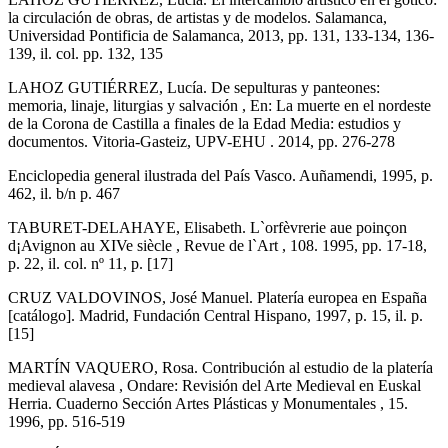
la circulación de obras, de artistas y de modelos. Salamanca,
Universidad Pontificia de Salamanca, 2013, pp. 131, 133-134, 136-
139, il. col. pp. 132, 135
LAHOZ GUTIÉRREZ, Lucía. De sepulturas y panteones:
memoria, linaje, liturgias y salvación , En: La muerte en el nordeste
de la Corona de Castilla a finales de la Edad Media: estudios y
documentos. Vitoria-Gasteiz, UPV-EHU . 2014, pp. 276-278
Enciclopedia general ilustrada del País Vasco. Auñamendi, 1995, p.
462, il. b/n p. 467
TABURET-DELAHAYE, Elisabeth. L`orfèvrerie aue poinçon
d¡Avignon au XIVe siècle , Revue de l`Art , 108. 1995, pp. 17-18,
p. 22, il. col. nº 11, p. [17]
CRUZ VALDOVINOS, José Manuel. Platería europea en España
[catálogo]. Madrid, Fundación Central Hispano, 1997, p. 15, il. p.
[15]
MARTÍN VAQUERO, Rosa. Contribución al estudio de la platería
medieval alavesa , Ondare: Revisión del Arte Medieval en Euskal
Herria. Cuaderno Sección Artes Plásticas y Monumentales , 15.
1996, pp. 516-519