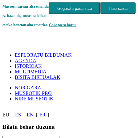
Museoen sarean alta emanda
Gogoratu pasahitza
Hasi saioa
ez bazaude, mesedez klikatu
esteka honetan alta emateko.
Gai-egoera hartu
ESPLORATU BILDUMAK
AGENDA
ISTORIOAK
MULTIMEDIA
BISITA BIRTUALAK
NOR GARA
MUSEOTIK PRO
NIRE MUSEOTIK
EU
|
ES
|
EN
|
FR
|
Bilatu behar duzuna