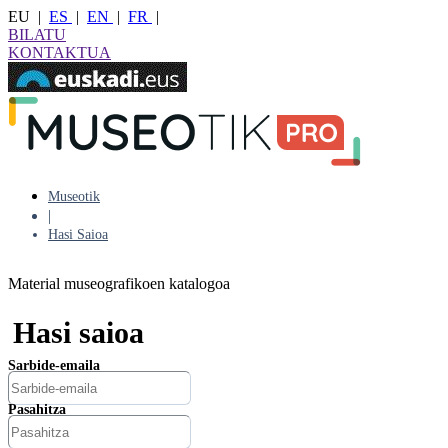
EU
|
ES
|
EN
|
FR
|
BILATU
KONTAKTUA
Museotik
|
Hasi Saioa
Material museografikoen katalogoa
Hasi saioa
Sarbide-emaila
Pasahitza