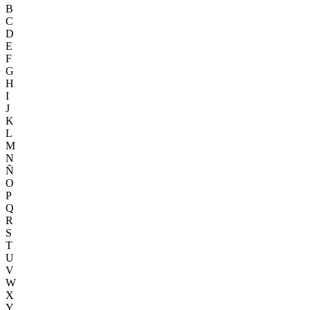
B
C
D
E
F
G
H
I
J
K
L
M
N
Ñ
O
P
Q
R
S
T
U
V
W
X
Y