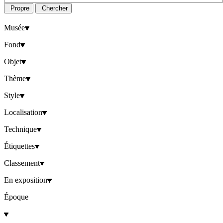
Propre
Chercher
Musée
Fond
Objet
Thème
Style
Localisation
Technique
Étiquettes
Classement
En exposition
Époque