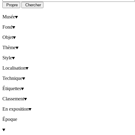
Propre
Chercher
Musée
Fond
Objet
Thème
Style
Localisation
Technique
Étiquettes
Classement
En exposition
Époque