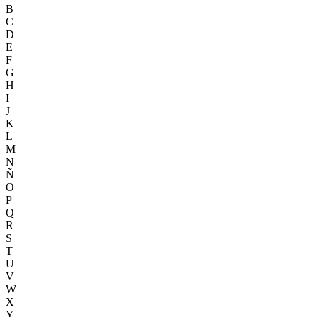
B
C
D
E
F
G
H
I
J
K
L
M
N
Ñ
O
P
Q
R
S
T
U
V
W
X
Y