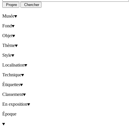
Propre
Chercher
Musée
Fond
Objet
Thème
Style
Localisation
Technique
Étiquettes
Classement
En exposition
Époque