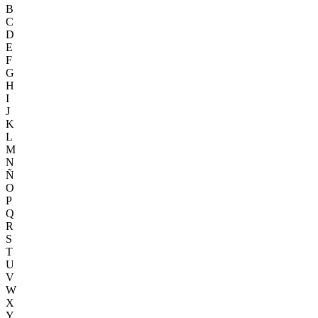
B
C
D
E
F
G
H
I
J
K
L
M
N
Ñ
O
P
Q
R
S
T
U
V
W
X
Y