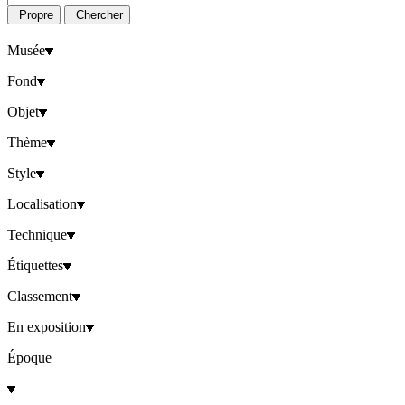
Propre
Chercher
Musée
Fond
Objet
Thème
Style
Localisation
Technique
Étiquettes
Classement
En exposition
Époque