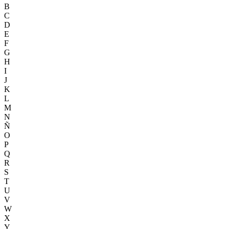
B
C
D
E
F
G
H
I
J
K
L
M
N
Ñ
O
P
Q
R
S
T
U
V
W
X
Y