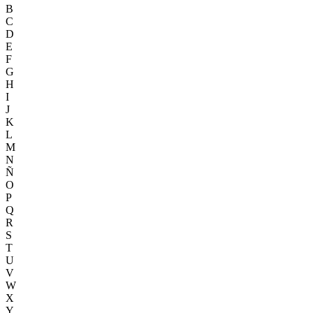
B
C
D
E
F
G
H
I
J
K
L
M
N
Ñ
O
P
Q
R
S
T
U
V
W
X
Y