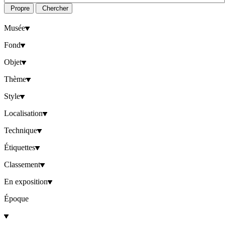
Propre
Chercher
Musée
Fond
Objet
Thème
Style
Localisation
Technique
Étiquettes
Classement
En exposition
Époque