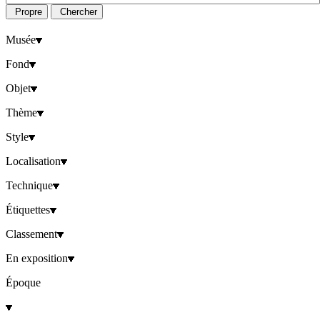
Propre
Chercher
Musée
Fond
Objet
Thème
Style
Localisation
Technique
Étiquettes
Classement
En exposition
Époque