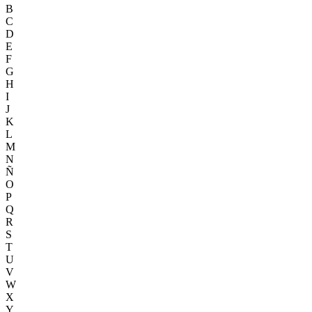
B
C
D
E
F
G
H
I
J
K
L
M
N
Ñ
O
P
Q
R
S
T
U
V
W
X
Y