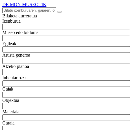
DE MON MUSEOTIK
Bilaketa aurreratua
Izenburua
Museo edo bilduma
Egileak
Artista generoa
Atzeko planoa
Inbentario-zk.
Gaiak
Objektua
Materiala
Garaia