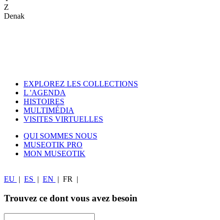
Z
Denak
EXPLOREZ LES COLLECTIONS
L 'AGENDA
HISTOIRES
MULTIMÉDIA
VISITES VIRTUELLES
QUI SOMMES NOUS
MUSEOTIK PRO
MON MUSEOTIK
EU
|
ES
|
EN
|
FR
|
Trouvez ce dont vous avez besoin