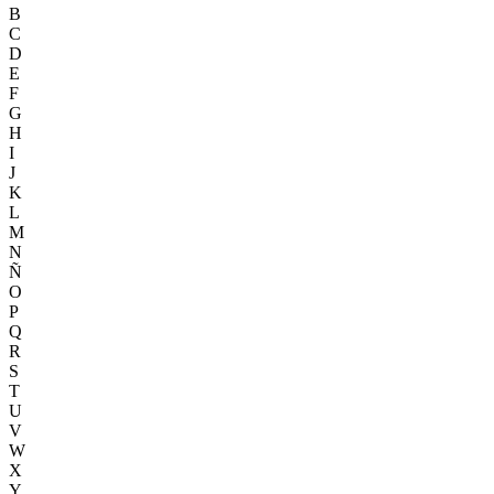
B
C
D
E
F
G
H
I
J
K
L
M
N
Ñ
O
P
Q
R
S
T
U
V
W
X
Y