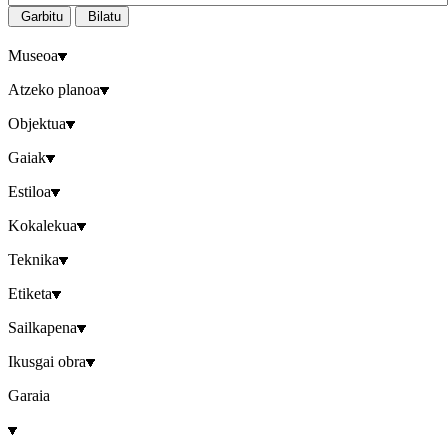
Garbitu
Bilatu
Museoa
Atzeko planoa
Objektua
Gaiak
Estiloa
Kokalekua
Teknika
Etiketa
Sailkapena
Ikusgai obra
Garaia