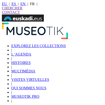
EU
|
ES
|
EN
|
FR
|
CHERCHER
CONTACT
EXPLOREZ LES COLLECTIONS
|
L 'AGENDA
|
HISTOIRES
|
MULTIMÉDIA
|
VISITES VIRTUELLES
|
QUI SOMMES NOUS
|
MUSEOTIK PRO
|