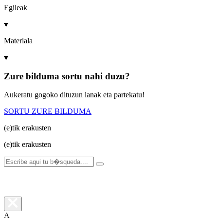
Egileak
Materiala
Zure bilduma sortu nahi duzu?
Aukeratu gogoko dituzun lanak eta partekatu!
SORTU ZURE BILDUMA
(e)tik
erakusten
(e)tik
erakusten
A