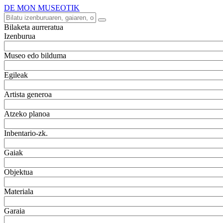
DE MON MUSEOTIK
Bilaketa aurreratua
Izenburua
Museo edo bilduma
Egileak
Artista generoa
Atzeko planoa
Inbentario-zk.
Gaiak
Objektua
Materiala
Garaia