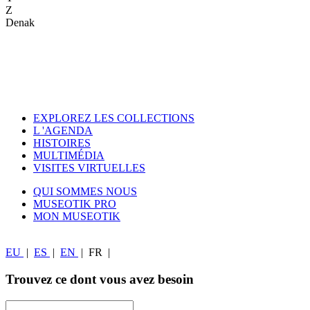
Z
Denak
EXPLOREZ LES COLLECTIONS
L 'AGENDA
HISTOIRES
MULTIMÉDIA
VISITES VIRTUELLES
QUI SOMMES NOUS
MUSEOTIK PRO
MON MUSEOTIK
EU
|
ES
|
EN
|
FR
|
Trouvez ce dont vous avez besoin