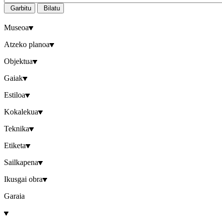
Garbitu
Bilatu
Museoa
Atzeko planoa
Objektua
Gaiak
Estiloa
Kokalekua
Teknika
Etiketa
Sailkapena
Ikusgai obra
Garaia