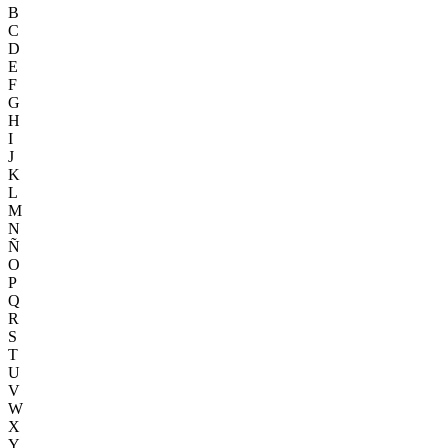
B
C
D
E
F
G
H
I
J
K
L
M
N
Ñ
O
P
Q
R
S
T
U
V
W
X
Y