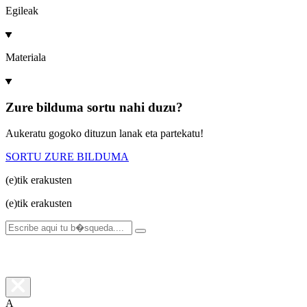
Egileak
Materiala
Zure bilduma sortu nahi duzu?
Aukeratu gogoko dituzun lanak eta partekatu!
SORTU ZURE BILDUMA
(e)tik
erakusten
(e)tik
erakusten
A