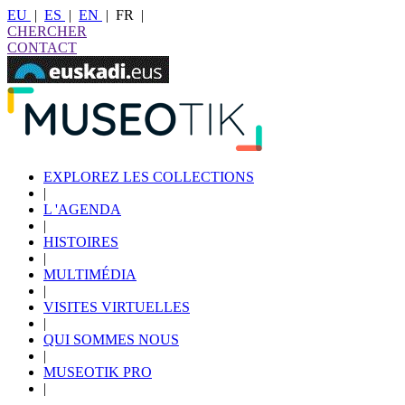
EU
|
ES
|
EN
|
FR
|
CHERCHER
CONTACT
EXPLOREZ LES COLLECTIONS
|
L 'AGENDA
|
HISTOIRES
|
MULTIMÉDIA
|
VISITES VIRTUELLES
|
QUI SOMMES NOUS
|
MUSEOTIK PRO
|