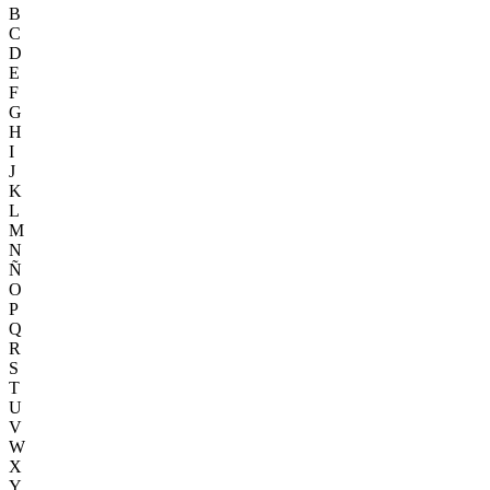
B
C
D
E
F
G
H
I
J
K
L
M
N
Ñ
O
P
Q
R
S
T
U
V
W
X
Y