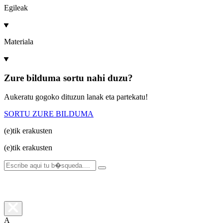
Egileak
Materiala
Zure bilduma sortu nahi duzu?
Aukeratu gogoko dituzun lanak eta partekatu!
SORTU ZURE BILDUMA
(e)tik
erakusten
(e)tik
erakusten
A