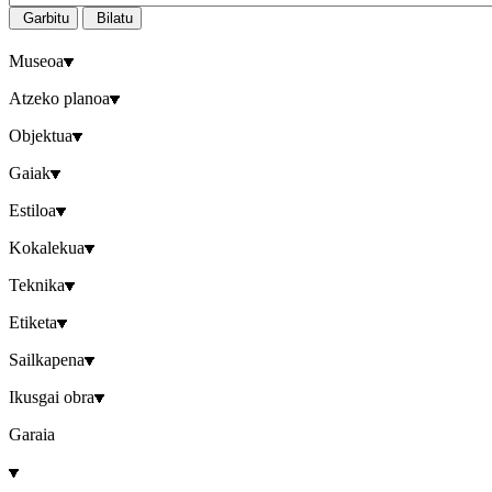
Garbitu
Bilatu
Museoa
Atzeko planoa
Objektua
Gaiak
Estiloa
Kokalekua
Teknika
Etiketa
Sailkapena
Ikusgai obra
Garaia