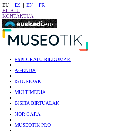
EU
|
ES
|
EN
|
FR
|
BILATU
KONTAKTUA
ESPLORATU BILDUMAK
|
AGENDA
|
ISTORIOAK
|
MULTIMEDIA
|
BISITA BIRTUALAK
|
NOR GARA
|
MUSEOTIK PRO
|