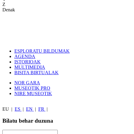
Z
Denak
ESPLORATU BILDUMAK
AGENDA
ISTORIOAK
MULTIMEDIA
BISITA BIRTUALAK
NOR GARA
MUSEOTIK PRO
NIRE MUSEOTIK
EU
|
ES
|
EN
|
FR
|
Bilatu behar duzuna