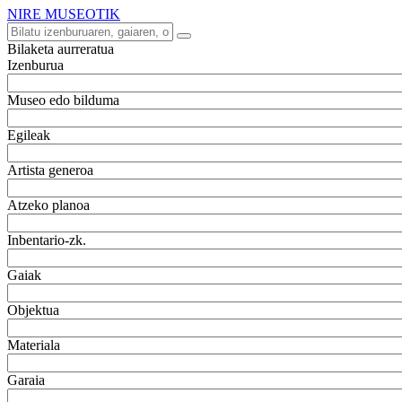
NIRE MUSEOTIK
Bilaketa aurreratua
Izenburua
Museo edo bilduma
Egileak
Artista generoa
Atzeko planoa
Inbentario-zk.
Gaiak
Objektua
Materiala
Garaia