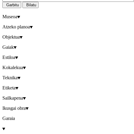
Garbitu
Bilatu
Museoa
Atzeko planoa
Objektua
Gaiak
Estiloa
Kokalekua
Teknika
Etiketa
Sailkapena
Ikusgai obra
Garaia