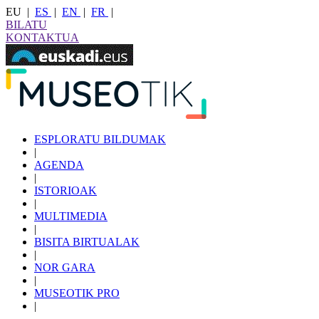
EU
|
ES
|
EN
|
FR
|
BILATU
KONTAKTUA
ESPLORATU BILDUMAK
|
AGENDA
|
ISTORIOAK
|
MULTIMEDIA
|
BISITA BIRTUALAK
|
NOR GARA
|
MUSEOTIK PRO
|