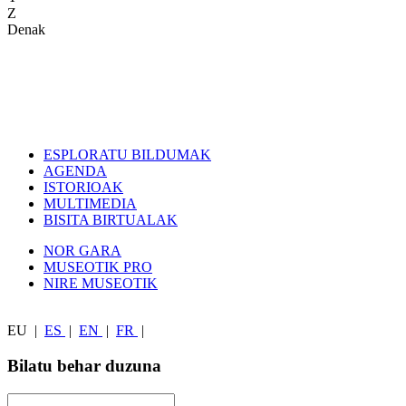
Z
Denak
ESPLORATU BILDUMAK
AGENDA
ISTORIOAK
MULTIMEDIA
BISITA BIRTUALAK
NOR GARA
MUSEOTIK PRO
NIRE MUSEOTIK
EU
|
ES
|
EN
|
FR
|
Bilatu behar duzuna