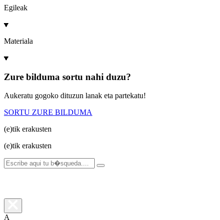
Egileak
Materiala
Zure bilduma sortu nahi duzu?
Aukeratu gogoko dituzun lanak eta partekatu!
SORTU ZURE BILDUMA
(e)tik
erakusten
(e)tik
erakusten
A