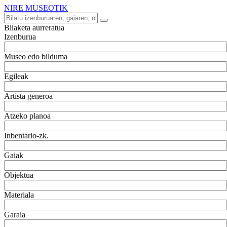
NIRE MUSEOTIK
Bilaketa aurreratua
Izenburua
Museo edo bilduma
Egileak
Artista generoa
Atzeko planoa
Inbentario-zk.
Gaiak
Objektua
Materiala
Garaia