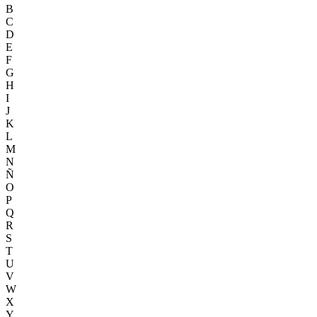
B
C
D
E
F
G
H
I
J
K
L
M
N
Ñ
O
P
Q
R
S
T
U
V
W
X
Y