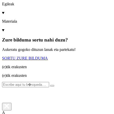
Egileak
Materiala
Zure bilduma sortu nahi duzu?
Aukeratu gogoko dituzun lanak eta partekatu!
SORTU ZURE BILDUMA
(e)tik
erakusten
(e)tik
erakusten
A