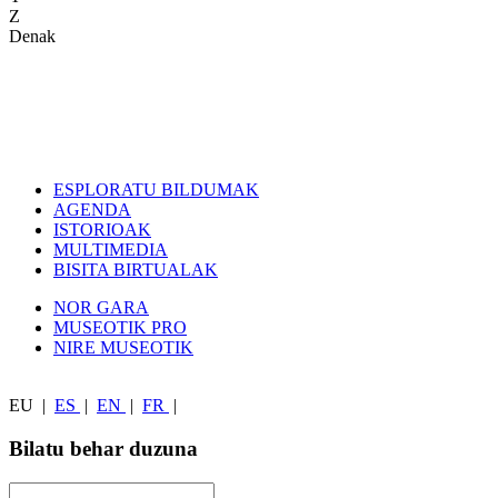
Z
Denak
ESPLORATU BILDUMAK
AGENDA
ISTORIOAK
MULTIMEDIA
BISITA BIRTUALAK
NOR GARA
MUSEOTIK PRO
NIRE MUSEOTIK
EU
|
ES
|
EN
|
FR
|
Bilatu behar duzuna