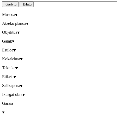
Garbitu
Bilatu
Museoa
Atzeko planoa
Objektua
Gaiak
Estiloa
Kokalekua
Teknika
Etiketa
Sailkapena
Ikusgai obra
Garaia