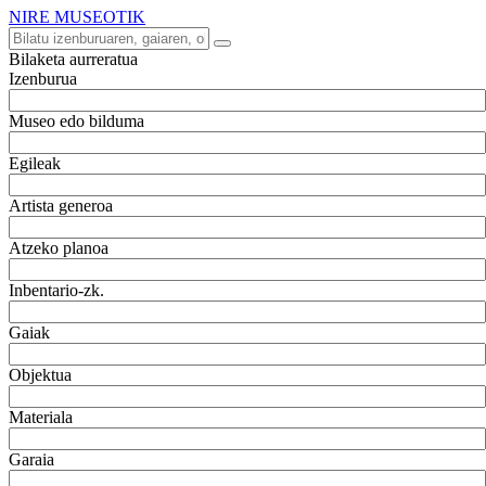
NIRE MUSEOTIK
Bilaketa aurreratua
Izenburua
Museo edo bilduma
Egileak
Artista generoa
Atzeko planoa
Inbentario-zk.
Gaiak
Objektua
Materiala
Garaia