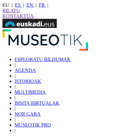
EU
|
ES
|
EN
|
FR
|
BILATU
KONTAKTUA
ESPLORATU BILDUMAK
|
AGENDA
|
ISTORIOAK
|
MULTIMEDIA
|
BISITA BIRTUALAK
|
NOR GARA
|
MUSEOTIK PRO
|