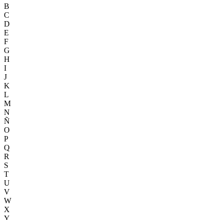
B
C
D
E
F
G
H
I
J
K
L
M
N
Ñ
O
P
Q
R
S
T
U
V
W
X
Y