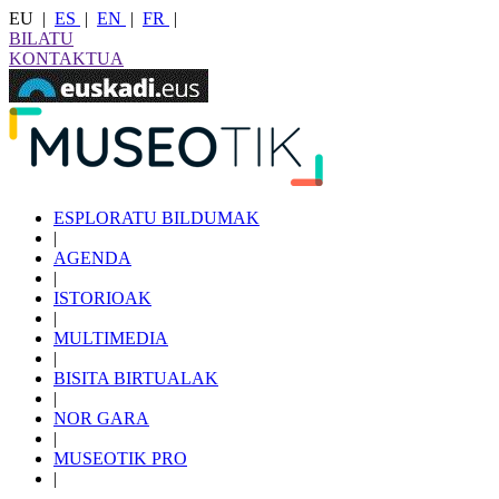
EU
|
ES
|
EN
|
FR
|
BILATU
KONTAKTUA
ESPLORATU BILDUMAK
|
AGENDA
|
ISTORIOAK
|
MULTIMEDIA
|
BISITA BIRTUALAK
|
NOR GARA
|
MUSEOTIK PRO
|