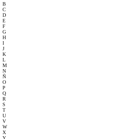
B
C
D
E
F
G
H
I
J
K
L
M
N
Ñ
O
P
Q
R
S
T
U
V
W
X
Y