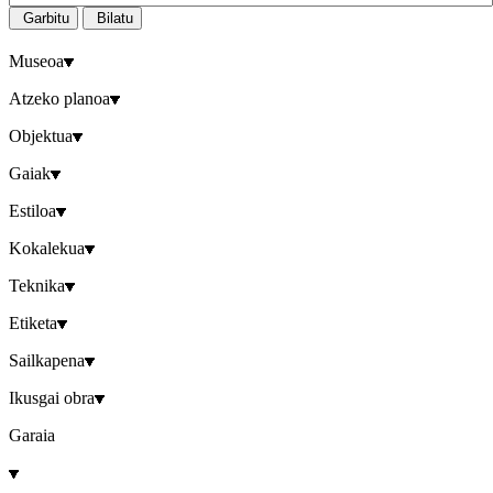
Garbitu
Bilatu
Museoa
Atzeko planoa
Objektua
Gaiak
Estiloa
Kokalekua
Teknika
Etiketa
Sailkapena
Ikusgai obra
Garaia