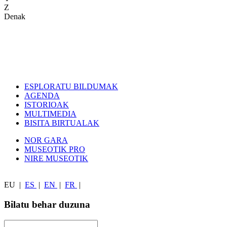
Z
Denak
ESPLORATU BILDUMAK
AGENDA
ISTORIOAK
MULTIMEDIA
BISITA BIRTUALAK
NOR GARA
MUSEOTIK PRO
NIRE MUSEOTIK
EU
|
ES
|
EN
|
FR
|
Bilatu behar duzuna