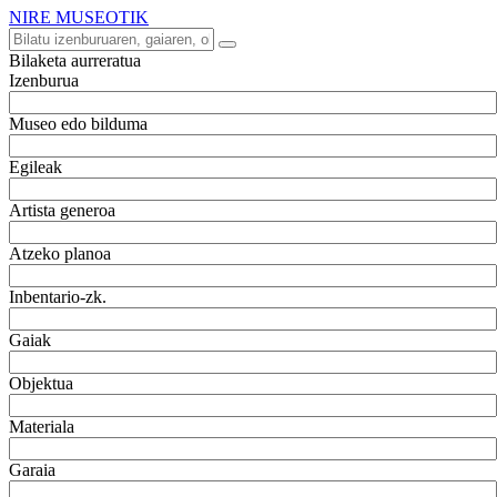
NIRE MUSEOTIK
Bilaketa aurreratua
Izenburua
Museo edo bilduma
Egileak
Artista generoa
Atzeko planoa
Inbentario-zk.
Gaiak
Objektua
Materiala
Garaia