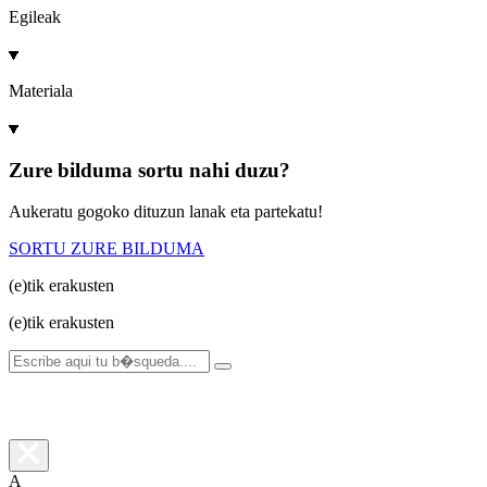
Egileak
Materiala
Zure bilduma sortu nahi duzu?
Aukeratu gogoko dituzun lanak eta partekatu!
SORTU ZURE BILDUMA
(e)tik
erakusten
(e)tik
erakusten
A