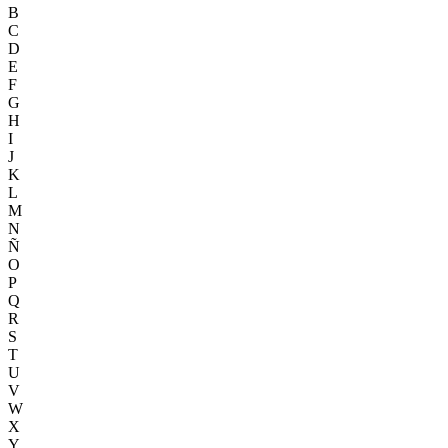
B
C
D
E
F
G
H
I
J
K
L
M
N
Ñ
O
P
Q
R
S
T
U
V
W
X
Y