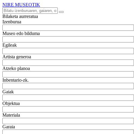
NIRE MUSEOTIK
Bilaketa aurreratua
Izenburua
Museo edo bilduma
Egileak
Artista generoa
Atzeko planoa
Inbentario-zk.
Gaiak
Objektua
Materiala
Garaia