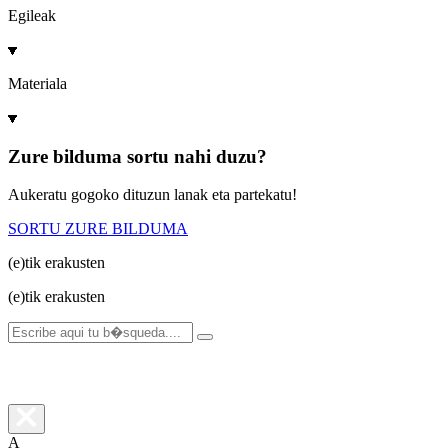
Egileak
Materiala
Zure bilduma sortu nahi duzu?
Aukeratu gogoko dituzun lanak eta partekatu!
SORTU ZURE BILDUMA
(e)tik
erakusten
(e)tik
erakusten
A