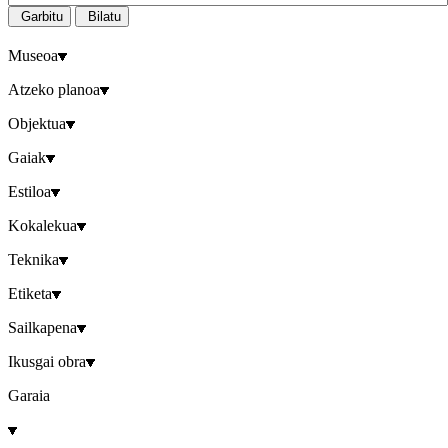
Garbitu
Bilatu
Museoa
Atzeko planoa
Objektua
Gaiak
Estiloa
Kokalekua
Teknika
Etiketa
Sailkapena
Ikusgai obra
Garaia