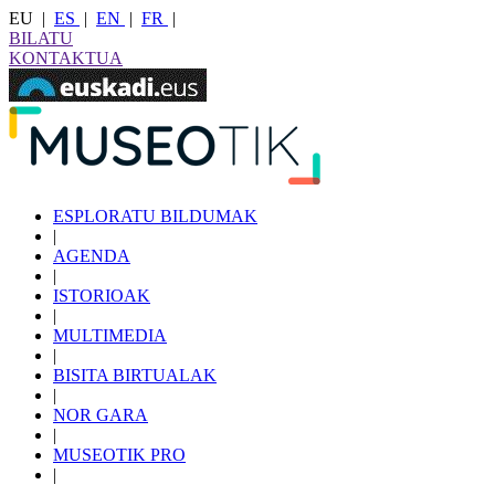
EU
|
ES
|
EN
|
FR
|
BILATU
KONTAKTUA
ESPLORATU BILDUMAK
|
AGENDA
|
ISTORIOAK
|
MULTIMEDIA
|
BISITA BIRTUALAK
|
NOR GARA
|
MUSEOTIK PRO
|