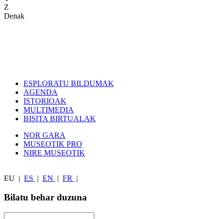
Z
Denak
ESPLORATU BILDUMAK
AGENDA
ISTORIOAK
MULTIMEDIA
BISITA BIRTUALAK
NOR GARA
MUSEOTIK PRO
NIRE MUSEOTIK
EU
|
ES
|
EN
|
FR
|
Bilatu behar duzuna