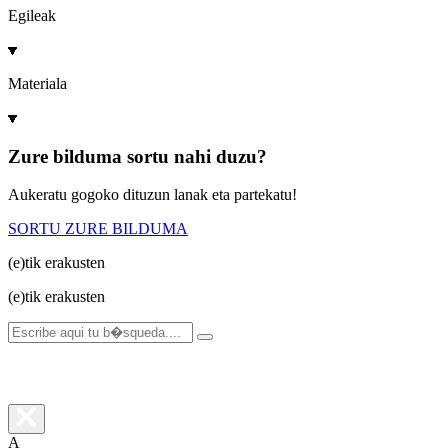
Egileak
Materiala
Zure bilduma sortu nahi duzu?
Aukeratu gogoko dituzun lanak eta partekatu!
SORTU ZURE BILDUMA
(e)tik
erakusten
(e)tik
erakusten
A