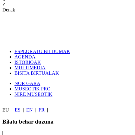
Z
Denak
ESPLORATU BILDUMAK
AGENDA
ISTORIOAK
MULTIMEDIA
BISITA BIRTUALAK
NOR GARA
MUSEOTIK PRO
NIRE MUSEOTIK
EU
|
ES
|
EN
|
FR
|
Bilatu behar duzuna