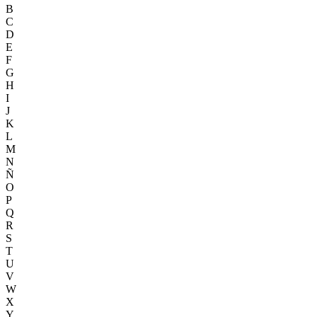
B
C
D
E
F
G
H
I
J
K
L
M
N
Ñ
O
P
Q
R
S
T
U
V
W
X
Y