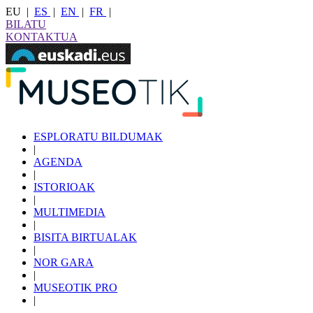
EU
|
ES
|
EN
|
FR
|
BILATU
KONTAKTUA
ESPLORATU BILDUMAK
|
AGENDA
|
ISTORIOAK
|
MULTIMEDIA
|
BISITA BIRTUALAK
|
NOR GARA
|
MUSEOTIK PRO
|