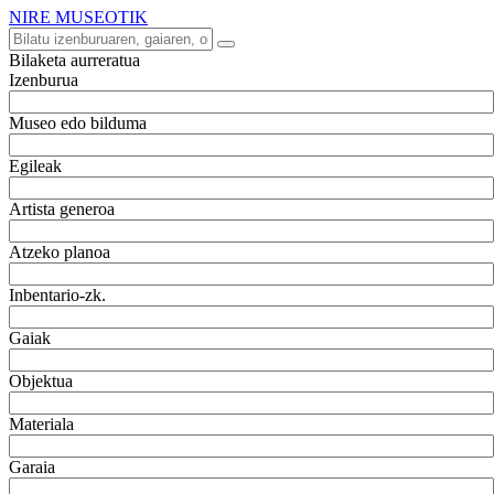
NIRE MUSEOTIK
Bilaketa aurreratua
Izenburua
Museo edo bilduma
Egileak
Artista generoa
Atzeko planoa
Inbentario-zk.
Gaiak
Objektua
Materiala
Garaia