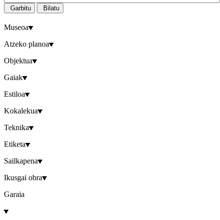
Garbitu
Bilatu
Museoa
Atzeko planoa
Objektua
Gaiak
Estiloa
Kokalekua
Teknika
Etiketa
Sailkapena
Ikusgai obra
Garaia