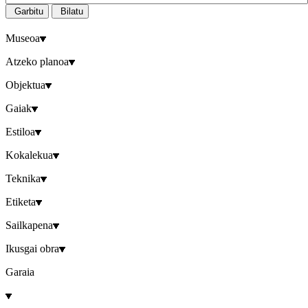
Garbitu
Bilatu
Museoa
Atzeko planoa
Objektua
Gaiak
Estiloa
Kokalekua
Teknika
Etiketa
Sailkapena
Ikusgai obra
Garaia