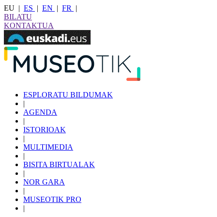
EU
|
ES
|
EN
|
FR
|
BILATU
KONTAKTUA
ESPLORATU BILDUMAK
|
AGENDA
|
ISTORIOAK
|
MULTIMEDIA
|
BISITA BIRTUALAK
|
NOR GARA
|
MUSEOTIK PRO
|