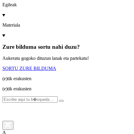
Egileak
Materiala
Zure bilduma sortu nahi duzu?
Aukeratu gogoko dituzun lanak eta partekatu!
SORTU ZURE BILDUMA
(e)tik
erakusten
(e)tik
erakusten
A