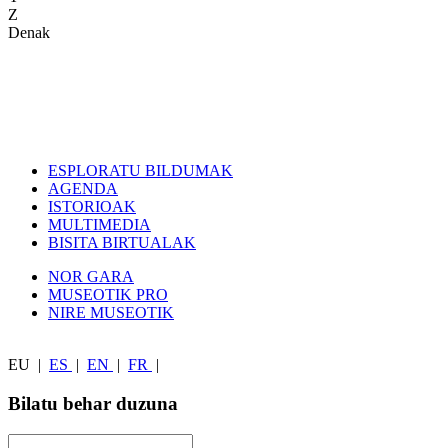
Z
Denak
ESPLORATU BILDUMAK
AGENDA
ISTORIOAK
MULTIMEDIA
BISITA BIRTUALAK
NOR GARA
MUSEOTIK PRO
NIRE MUSEOTIK
EU
|
ES
|
EN
|
FR
|
Bilatu behar duzuna