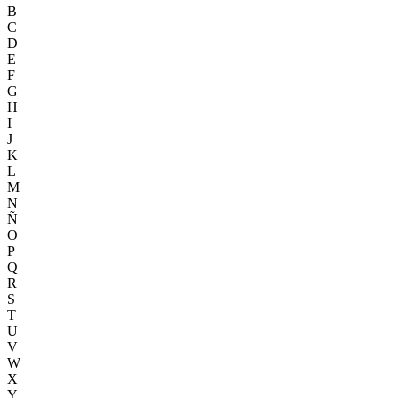
B
C
D
E
F
G
H
I
J
K
L
M
N
Ñ
O
P
Q
R
S
T
U
V
W
X
Y