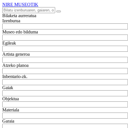
NIRE MUSEOTIK
Bilaketa aurreratua
Izenburua
Museo edo bilduma
Egileak
Artista generoa
Atzeko planoa
Inbentario-zk.
Gaiak
Objektua
Materiala
Garaia