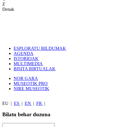
Z
Denak
ESPLORATU BILDUMAK
AGENDA
ISTORIOAK
MULTIMEDIA
BISITA BIRTUALAK
NOR GARA
MUSEOTIK PRO
NIRE MUSEOTIK
EU
|
ES
|
EN
|
FR
|
Bilatu behar duzuna