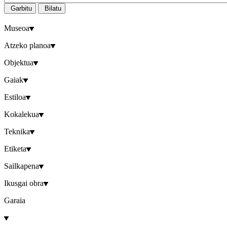
Garbitu
Bilatu
Museoa
Atzeko planoa
Objektua
Gaiak
Estiloa
Kokalekua
Teknika
Etiketa
Sailkapena
Ikusgai obra
Garaia