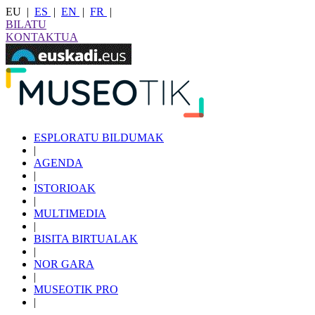
EU
|
ES
|
EN
|
FR
|
BILATU
KONTAKTUA
ESPLORATU BILDUMAK
|
AGENDA
|
ISTORIOAK
|
MULTIMEDIA
|
BISITA BIRTUALAK
|
NOR GARA
|
MUSEOTIK PRO
|