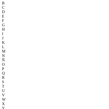
B
C
D
E
F
G
H
I
J
K
L
M
N
Ñ
O
P
Q
R
S
T
U
V
W
X
Y