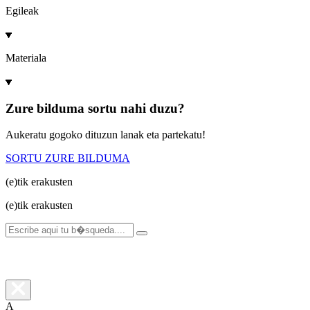
Egileak
Materiala
Zure bilduma sortu nahi duzu?
Aukeratu gogoko dituzun lanak eta partekatu!
SORTU ZURE BILDUMA
(e)tik
erakusten
(e)tik
erakusten
A