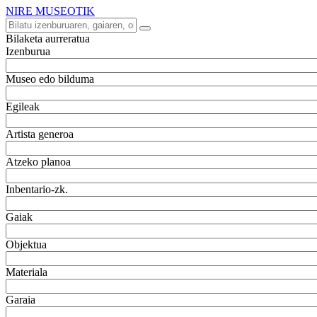
NIRE MUSEOTIK
Bilaketa aurreratua
Izenburua
Museo edo bilduma
Egileak
Artista generoa
Atzeko planoa
Inbentario-zk.
Gaiak
Objektua
Materiala
Garaia