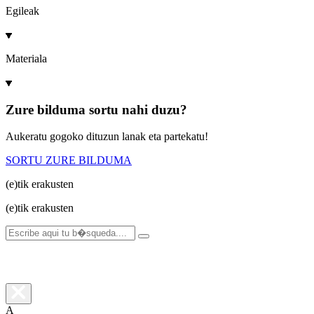
Egileak
Materiala
Zure bilduma sortu nahi duzu?
Aukeratu gogoko dituzun lanak eta partekatu!
SORTU ZURE BILDUMA
(e)tik
erakusten
(e)tik
erakusten
A