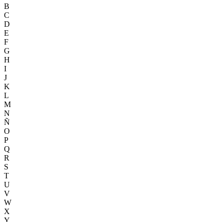
B
C
D
E
F
G
H
I
J
K
L
M
N
Ñ
O
P
Q
R
S
T
U
V
W
X
Y