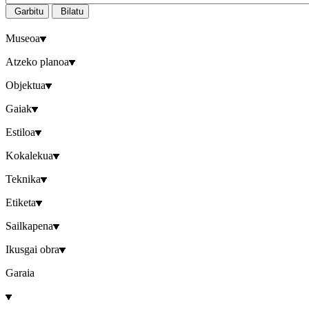
Garbitu
Bilatu
Museoa
Atzeko planoa
Objektua
Gaiak
Estiloa
Kokalekua
Teknika
Etiketa
Sailkapena
Ikusgai obra
Garaia