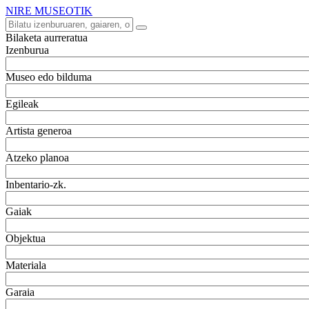
NIRE MUSEOTIK
Bilaketa aurreratua
Izenburua
Museo edo bilduma
Egileak
Artista generoa
Atzeko planoa
Inbentario-zk.
Gaiak
Objektua
Materiala
Garaia