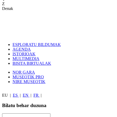
Z
Denak
ESPLORATU BILDUMAK
AGENDA
ISTORIOAK
MULTIMEDIA
BISITA BIRTUALAK
NOR GARA
MUSEOTIK PRO
NIRE MUSEOTIK
EU
|
ES
|
EN
|
FR
|
Bilatu behar duzuna