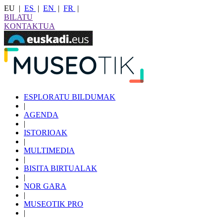
EU
|
ES
|
EN
|
FR
|
BILATU
KONTAKTUA
ESPLORATU BILDUMAK
|
AGENDA
|
ISTORIOAK
|
MULTIMEDIA
|
BISITA BIRTUALAK
|
NOR GARA
|
MUSEOTIK PRO
|