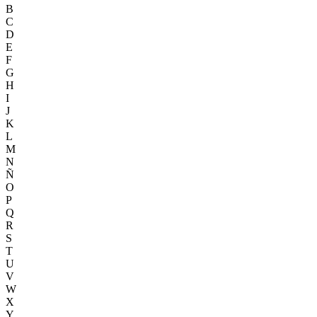
B
C
D
E
F
G
H
I
J
K
L
M
N
Ñ
O
P
Q
R
S
T
U
V
W
X
Y