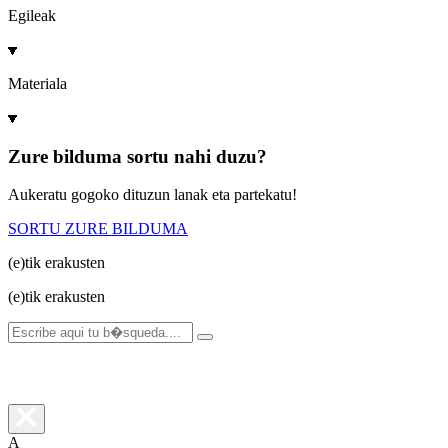
Egileak
Materiala
Zure bilduma sortu nahi duzu?
Aukeratu gogoko dituzun lanak eta partekatu!
SORTU ZURE BILDUMA
(e)tik
erakusten
(e)tik
erakusten
A