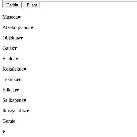
Garbitu
Bilatu
Museoa
Atzeko planoa
Objektua
Gaiak
Estiloa
Kokalekua
Teknika
Etiketa
Sailkapena
Ikusgai obra
Garaia