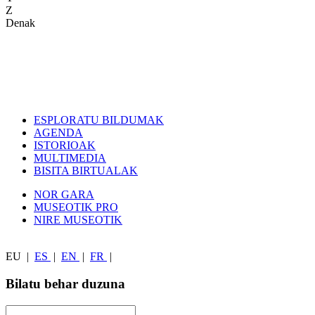
Z
Denak
ESPLORATU BILDUMAK
AGENDA
ISTORIOAK
MULTIMEDIA
BISITA BIRTUALAK
NOR GARA
MUSEOTIK PRO
NIRE MUSEOTIK
EU
|
ES
|
EN
|
FR
|
Bilatu behar duzuna