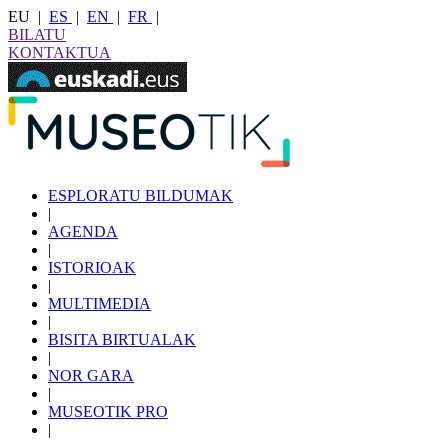
EU
|
ES
|
EN
|
FR
|
BILATU
KONTAKTUA
ESPLORATU BILDUMAK
|
AGENDA
|
ISTORIOAK
|
MULTIMEDIA
|
BISITA BIRTUALAK
|
NOR GARA
|
MUSEOTIK PRO
|