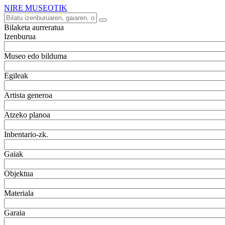
NIRE MUSEOTIK
Bilaketa aurreratua
Izenburua
Museo edo bilduma
Egileak
Artista generoa
Atzeko planoa
Inbentario-zk.
Gaiak
Objektua
Materiala
Garaia