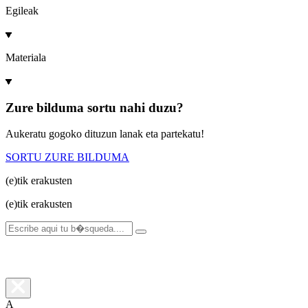
Egileak
Materiala
Zure bilduma sortu nahi duzu?
Aukeratu gogoko dituzun lanak eta partekatu!
SORTU ZURE BILDUMA
(e)tik
erakusten
(e)tik
erakusten
A