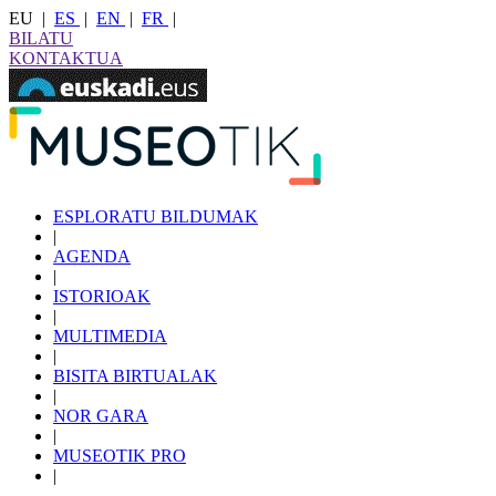
EU
|
ES
|
EN
|
FR
|
BILATU
KONTAKTUA
ESPLORATU BILDUMAK
|
AGENDA
|
ISTORIOAK
|
MULTIMEDIA
|
BISITA BIRTUALAK
|
NOR GARA
|
MUSEOTIK PRO
|