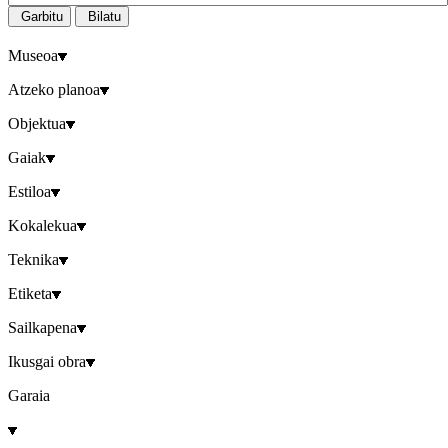
Garbitu
Bilatu
Museoa
Atzeko planoa
Objektua
Gaiak
Estiloa
Kokalekua
Teknika
Etiketa
Sailkapena
Ikusgai obra
Garaia