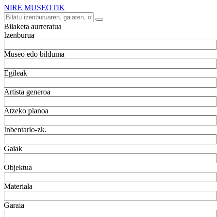
NIRE MUSEOTIK
Bilaketa aurreratua
Izenburua
Museo edo bilduma
Egileak
Artista generoa
Atzeko planoa
Inbentario-zk.
Gaiak
Objektua
Materiala
Garaia