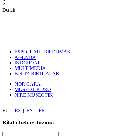
Z
Denak
ESPLORATU BILDUMAK
AGENDA
ISTORIOAK
MULTIMEDIA
BISITA BIRTUALAK
NOR GARA
MUSEOTIK PRO
NIRE MUSEOTIK
EU
|
ES
|
EN
|
FR
|
Bilatu behar duzuna