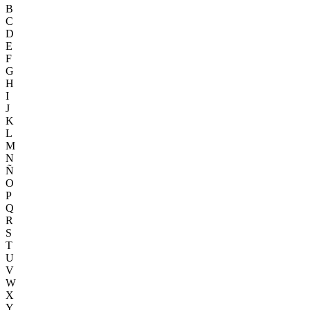
B
C
D
E
F
G
H
I
J
K
L
M
N
Ñ
O
P
Q
R
S
T
U
V
W
X
Y