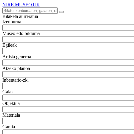
NIRE MUSEOTIK
Bilaketa aurreratua
Izenburua
Museo edo bilduma
Egileak
Artista generoa
Atzeko planoa
Inbentario-zk.
Gaiak
Objektua
Materiala
Garaia