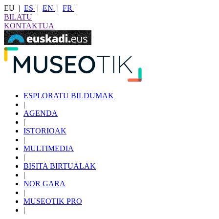
EU
|
ES
|
EN
|
FR
|
BILATU
KONTAKTUA
ESPLORATU BILDUMAK
|
AGENDA
|
ISTORIOAK
|
MULTIMEDIA
|
BISITA BIRTUALAK
|
NOR GARA
|
MUSEOTIK PRO
|