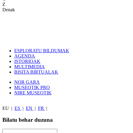
Z
Denak
ESPLORATU BILDUMAK
AGENDA
ISTORIOAK
MULTIMEDIA
BISITA BIRTUALAK
NOR GARA
MUSEOTIK PRO
NIRE MUSEOTIK
EU
|
ES
|
EN
|
FR
|
Bilatu behar duzuna