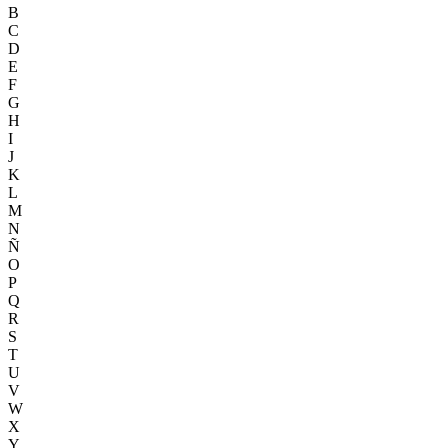
B
C
D
E
F
G
H
I
J
K
L
M
N
Ñ
O
P
Q
R
S
T
U
V
W
X
Y