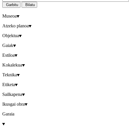
Garbitu
Bilatu
Museoa
Atzeko planoa
Objektua
Gaiak
Estiloa
Kokalekua
Teknika
Etiketa
Sailkapena
Ikusgai obra
Garaia