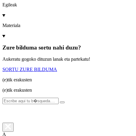
Egileak
Materiala
Zure bilduma sortu nahi duzu?
Aukeratu gogoko dituzun lanak eta partekatu!
SORTU ZURE BILDUMA
(e)tik
erakusten
(e)tik
erakusten
A