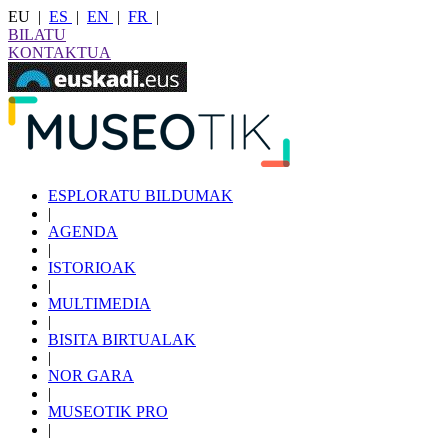
EU
|
ES
|
EN
|
FR
|
BILATU
KONTAKTUA
ESPLORATU BILDUMAK
|
AGENDA
|
ISTORIOAK
|
MULTIMEDIA
|
BISITA BIRTUALAK
|
NOR GARA
|
MUSEOTIK PRO
|