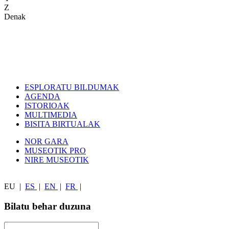
Z
Denak
ESPLORATU BILDUMAK
AGENDA
ISTORIOAK
MULTIMEDIA
BISITA BIRTUALAK
NOR GARA
MUSEOTIK PRO
NIRE MUSEOTIK
EU
|
ES
|
EN
|
FR
|
Bilatu behar duzuna