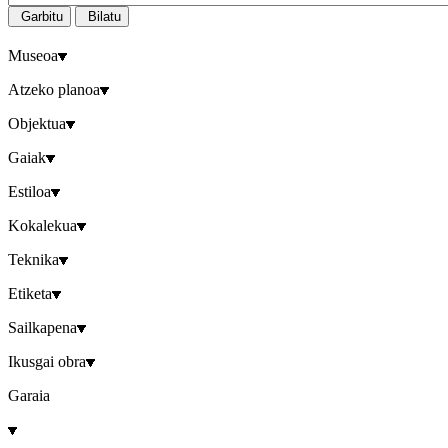
Garbitu
Bilatu
Museoa
Atzeko planoa
Objektua
Gaiak
Estiloa
Kokalekua
Teknika
Etiketa
Sailkapena
Ikusgai obra
Garaia