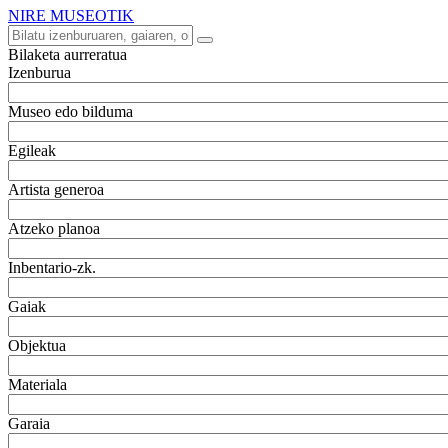
NIRE MUSEOTIK
Bilaketa aurreratua
Izenburua
Museo edo bilduma
Egileak
Artista generoa
Atzeko planoa
Inbentario-zk.
Gaiak
Objektua
Materiala
Garaia