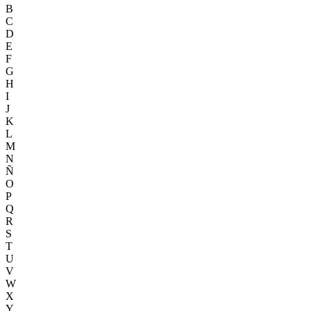
B
C
D
E
F
G
H
I
J
K
L
M
N
Ñ
O
P
Q
R
S
T
U
V
W
X
Y