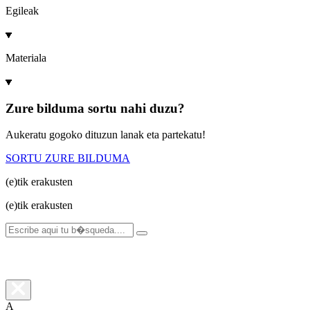
Egileak
Materiala
Zure bilduma sortu nahi duzu?
Aukeratu gogoko dituzun lanak eta partekatu!
SORTU ZURE BILDUMA
(e)tik
erakusten
(e)tik
erakusten
A