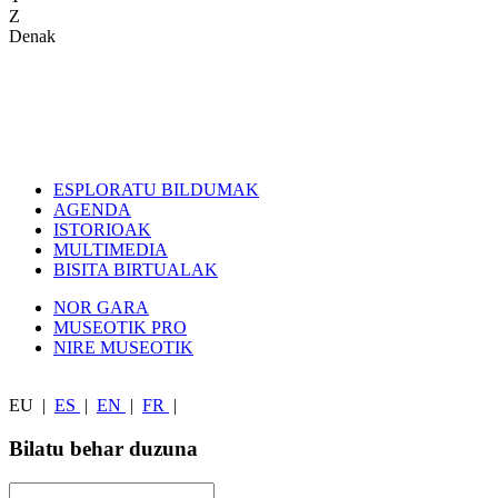
Z
Denak
ESPLORATU BILDUMAK
AGENDA
ISTORIOAK
MULTIMEDIA
BISITA BIRTUALAK
NOR GARA
MUSEOTIK PRO
NIRE MUSEOTIK
EU
|
ES
|
EN
|
FR
|
Bilatu behar duzuna