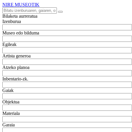
NIRE MUSEOTIK
Bilaketa aurreratua
Izenburua
Museo edo bilduma
Egileak
Artista generoa
Atzeko planoa
Inbentario-zk.
Gaiak
Objektua
Materiala
Garaia