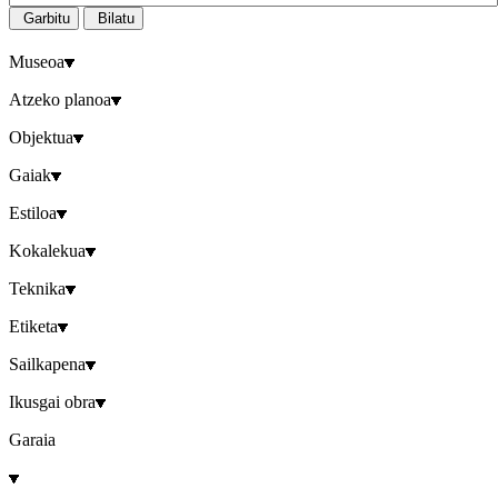
Garbitu
Bilatu
Museoa
Atzeko planoa
Objektua
Gaiak
Estiloa
Kokalekua
Teknika
Etiketa
Sailkapena
Ikusgai obra
Garaia