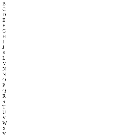
B
C
D
E
F
G
H
I
J
K
L
M
N
Ñ
O
P
Q
R
S
T
U
V
W
X
Y