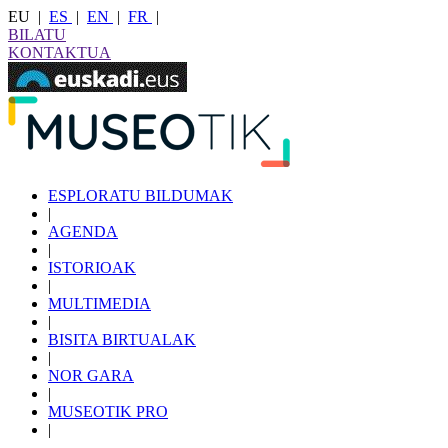
EU
|
ES
|
EN
|
FR
|
BILATU
KONTAKTUA
ESPLORATU BILDUMAK
|
AGENDA
|
ISTORIOAK
|
MULTIMEDIA
|
BISITA BIRTUALAK
|
NOR GARA
|
MUSEOTIK PRO
|