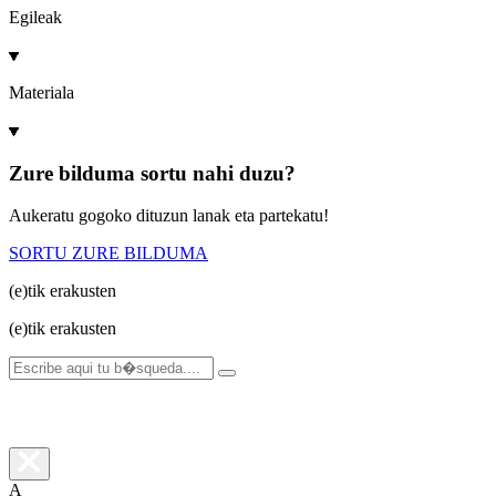
Egileak
Materiala
Zure bilduma sortu nahi duzu?
Aukeratu gogoko dituzun lanak eta partekatu!
SORTU ZURE BILDUMA
(e)tik
erakusten
(e)tik
erakusten
A