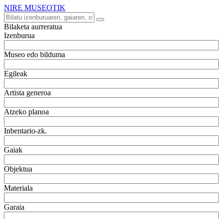
NIRE MUSEOTIK
Bilaketa aurreratua
Izenburua
Museo edo bilduma
Egileak
Artista generoa
Atzeko planoa
Inbentario-zk.
Gaiak
Objektua
Materiala
Garaia