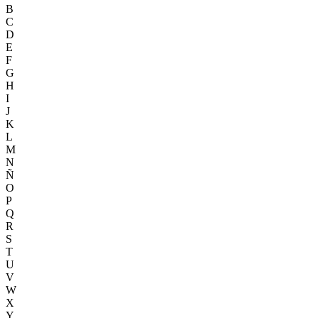
B
C
D
E
F
G
H
I
J
K
L
M
N
Ñ
O
P
Q
R
S
T
U
V
W
X
Y