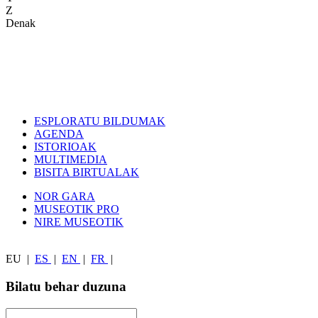
Z
Denak
ESPLORATU BILDUMAK
AGENDA
ISTORIOAK
MULTIMEDIA
BISITA BIRTUALAK
NOR GARA
MUSEOTIK PRO
NIRE MUSEOTIK
EU
|
ES
|
EN
|
FR
|
Bilatu behar duzuna