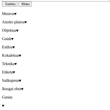
Garbitu
Bilatu
Museoa
Atzeko planoa
Objektua
Gaiak
Estiloa
Kokalekua
Teknika
Etiketa
Sailkapena
Ikusgai obra
Garaia