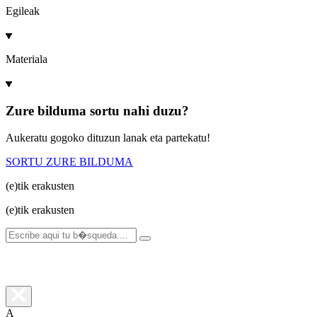
Egileak
Materiala
Zure bilduma sortu nahi duzu?
Aukeratu gogoko dituzun lanak eta partekatu!
SORTU ZURE BILDUMA
(e)tik
erakusten
(e)tik
erakusten
A