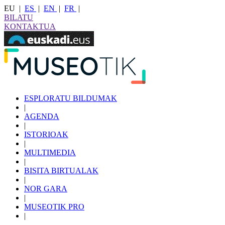
EU
|
ES
|
EN
|
FR
|
BILATU
KONTAKTUA
ESPLORATU BILDUMAK
|
AGENDA
|
ISTORIOAK
|
MULTIMEDIA
|
BISITA BIRTUALAK
|
NOR GARA
|
MUSEOTIK PRO
|