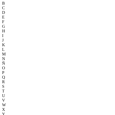
B
C
D
E
F
G
H
I
J
K
L
M
N
Ñ
O
P
Q
R
S
T
U
V
W
X
Y