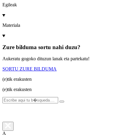
Egileak
Materiala
Zure bilduma sortu nahi duzu?
Aukeratu gogoko dituzun lanak eta partekatu!
SORTU ZURE BILDUMA
(e)tik
erakusten
(e)tik
erakusten
A