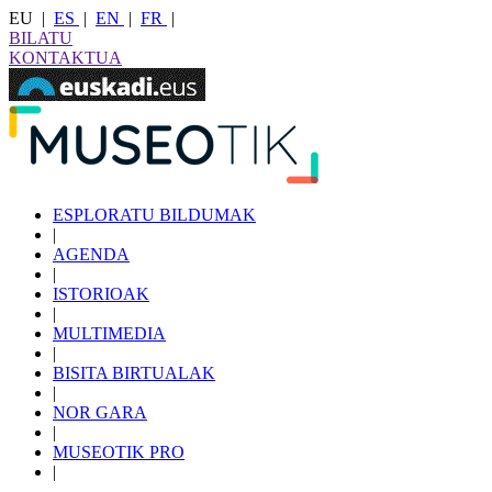
EU
|
ES
|
EN
|
FR
|
BILATU
KONTAKTUA
ESPLORATU BILDUMAK
|
AGENDA
|
ISTORIOAK
|
MULTIMEDIA
|
BISITA BIRTUALAK
|
NOR GARA
|
MUSEOTIK PRO
|