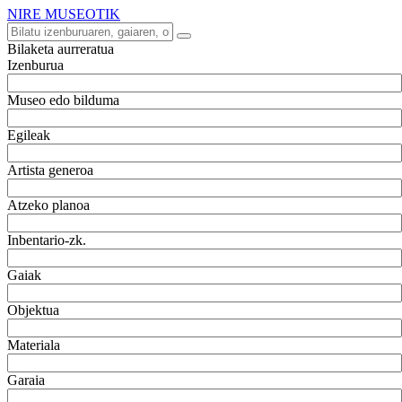
NIRE MUSEOTIK
Bilaketa aurreratua
Izenburua
Museo edo bilduma
Egileak
Artista generoa
Atzeko planoa
Inbentario-zk.
Gaiak
Objektua
Materiala
Garaia