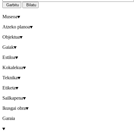
Garbitu
Bilatu
Museoa
Atzeko planoa
Objektua
Gaiak
Estiloa
Kokalekua
Teknika
Etiketa
Sailkapena
Ikusgai obra
Garaia