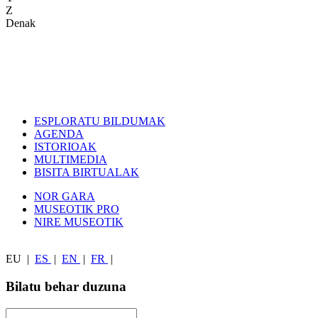
Z
Denak
ESPLORATU BILDUMAK
AGENDA
ISTORIOAK
MULTIMEDIA
BISITA BIRTUALAK
NOR GARA
MUSEOTIK PRO
NIRE MUSEOTIK
EU
|
ES
|
EN
|
FR
|
Bilatu behar duzuna