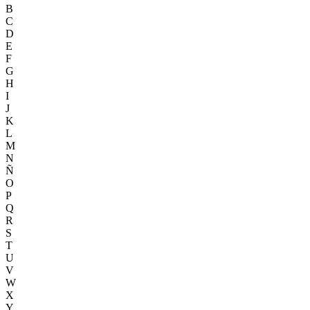
B
C
D
E
F
G
H
I
J
K
L
M
N
Ñ
O
P
Q
R
S
T
U
V
W
X
Y