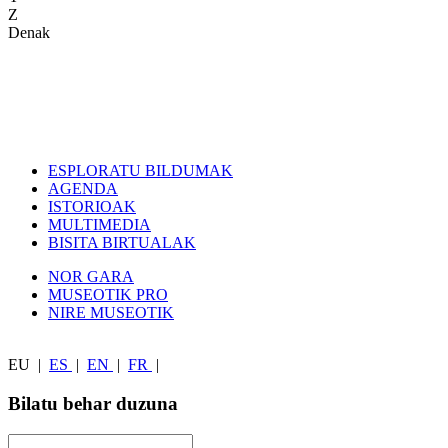
Z
Denak
ESPLORATU BILDUMAK
AGENDA
ISTORIOAK
MULTIMEDIA
BISITA BIRTUALAK
NOR GARA
MUSEOTIK PRO
NIRE MUSEOTIK
EU
|
ES
|
EN
|
FR
|
Bilatu behar duzuna