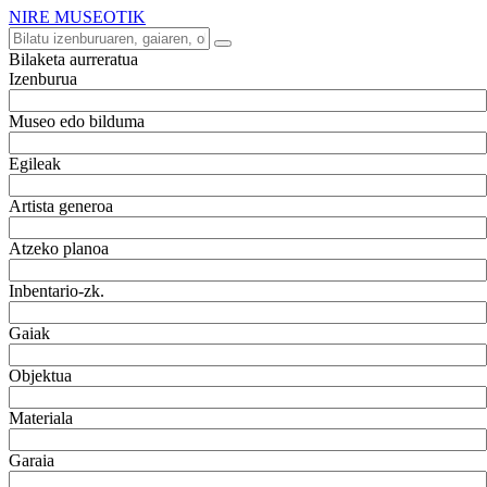
NIRE MUSEOTIK
Bilaketa aurreratua
Izenburua
Museo edo bilduma
Egileak
Artista generoa
Atzeko planoa
Inbentario-zk.
Gaiak
Objektua
Materiala
Garaia