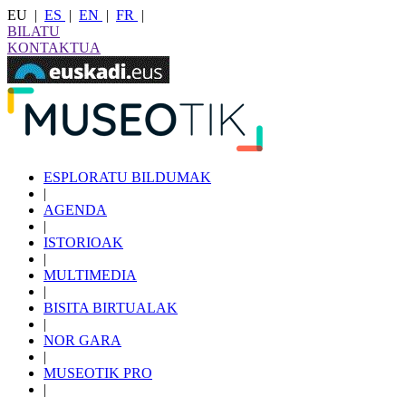
EU
|
ES
|
EN
|
FR
|
BILATU
KONTAKTUA
ESPLORATU BILDUMAK
|
AGENDA
|
ISTORIOAK
|
MULTIMEDIA
|
BISITA BIRTUALAK
|
NOR GARA
|
MUSEOTIK PRO
|