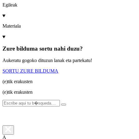
Egileak
Materiala
Zure bilduma sortu nahi duzu?
Aukeratu gogoko dituzun lanak eta partekatu!
SORTU ZURE BILDUMA
(e)tik
erakusten
(e)tik
erakusten
A