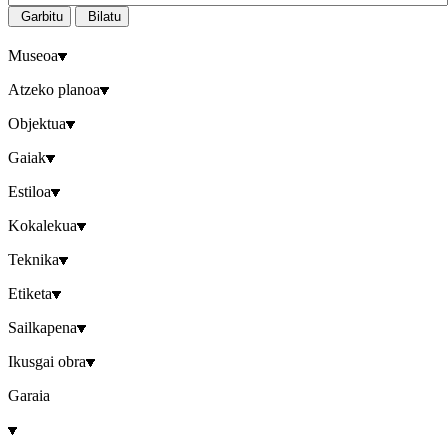
Garbitu
Bilatu
Museoa
Atzeko planoa
Objektua
Gaiak
Estiloa
Kokalekua
Teknika
Etiketa
Sailkapena
Ikusgai obra
Garaia