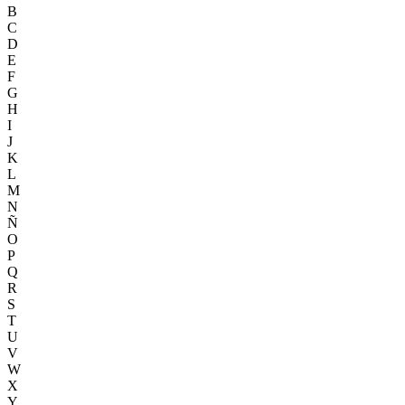
B
C
D
E
F
G
H
I
J
K
L
M
N
Ñ
O
P
Q
R
S
T
U
V
W
X
Y