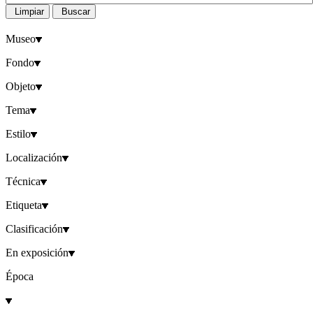
Limpiar
Buscar
Museo
Fondo
Objeto
Tema
Estilo
Localización
Técnica
Etiqueta
Clasificación
En exposición
Época