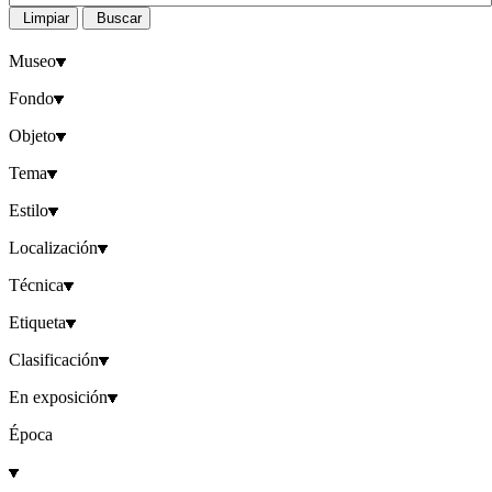
Limpiar
Buscar
Museo
Fondo
Objeto
Tema
Estilo
Localización
Técnica
Etiqueta
Clasificación
En exposición
Época