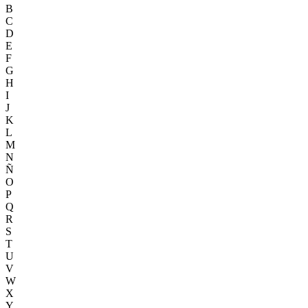
B
C
D
E
F
G
H
I
J
K
L
M
N
Ñ
O
P
Q
R
S
T
U
V
W
X
Y