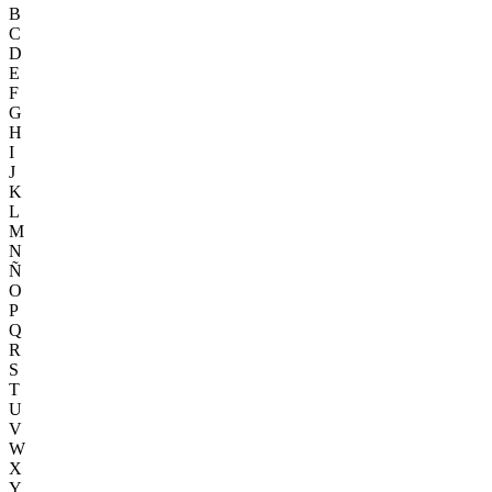
B
C
D
E
F
G
H
I
J
K
L
M
N
Ñ
O
P
Q
R
S
T
U
V
W
X
Y