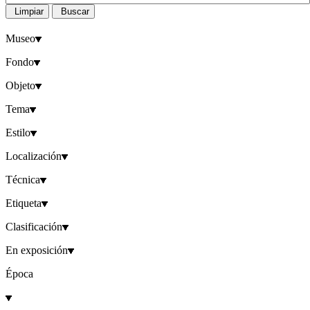
Limpiar
Buscar
Museo
Fondo
Objeto
Tema
Estilo
Localización
Técnica
Etiqueta
Clasificación
En exposición
Época